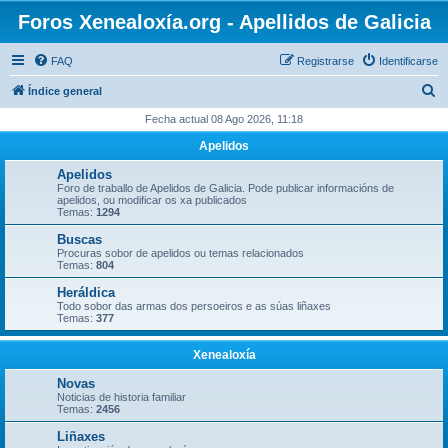
Foros Xenealoxía.org - Apellidos de Galicia
FAQ
Registrarse
Identificarse
B
Índice general
u
Fecha actual 08 Ago 2026, 11:18
s
Apelidos
c
Apelidos
a
Foro de traballo de Apelidos de Galicia. Pode publicar informacións de
apelidos, ou modificar os xa publicados
r
Temas:
1294
Buscas
Procuras sobor de apelidos ou temas relacionados
Temas:
804
Heráldica
Todo sobor das armas dos persoeiros e as súas liñaxes
Temas:
377
Xenealoxía
Novas
Noticias de historia familiar
Temas:
2456
Liñaxes