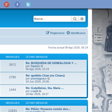
Buscar
Búsqueda avanza
Registrarse
Identificarse
Fecha actual 08 Ago 2026, 06:24
MENSAJES
ÚLTIMO MENSAJE
Re: BUSQUEDA DE GENEALOGIA Y …
3972
V
por
Sapeira
e
06 Ago 2026, 23:19
r
ú
Re: apellido Chan (no Chans)
2780
l
V
por
amontagnaro
t
e
24 Jun 2026, 20:06
i
r
m
ú
Re: Gulpilleiras, Sta. Maria …
1444
o
l
V
por
craqdi
m
t
e
18 Abr 2026, 18:27
e
i
r
n
m
ú
s
o
l
MENSAJES
ÚLTIMO MENSAJE
a
m
t
j
e
i
Re: Piñón: Proxecto común dos…
11831
e
n
m
V
por
lcastrilloa