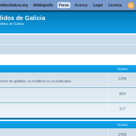
lidosGalicia.org
Bibliografía
Foros
Acerca
Legal
Licenza
lidos de Galicia
llidos de Galicia
TEMAS
1294
acións de apelidos, ou modificar os xa publicados
804
377
TEMAS
2456