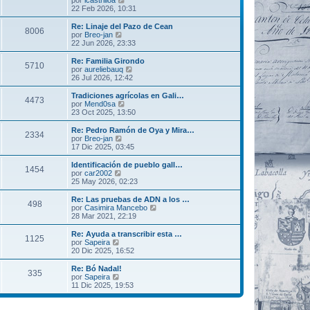
s
o
e
22 Feb 2026, 10:31
a
m
r
j
e
ú
Re: Linaje del Pazo de Cean
8006
e
n
l
V
por
Breo-jan
s
t
e
22 Jun 2026, 23:33
a
i
r
j
m
ú
Re: Familia Girondo
5710
e
o
l
V
por
aureliebauq
m
t
e
26 Jul 2026, 12:42
e
i
r
n
m
ú
Tradiciones agrícolas en Gali…
s
4473
o
l
V
por
Mend0sa
a
m
t
e
23 Oct 2025, 13:50
j
e
i
r
e
n
m
ú
Re: Pedro Ramón de Oya y Mira…
s
2334
o
l
V
por
Breo-jan
a
m
t
e
17 Dic 2025, 03:45
j
e
i
r
e
n
m
ú
Identificación de pueblo gall…
s
1454
o
l
V
por
car2002
a
m
t
e
25 May 2026, 02:23
j
e
i
r
e
n
m
ú
Re: Las pruebas de ADN a los …
s
498
o
l
V
por
Casimira Mancebo
a
m
t
e
28 Mar 2021, 22:19
j
e
i
r
e
n
m
ú
Re: Ayuda a transcribir esta …
s
1125
o
l
V
por
Sapeira
a
m
t
e
20 Dic 2025, 16:52
j
e
i
r
e
n
m
ú
Re: Bó Nadal!
s
335
o
l
V
por
Sapeira
a
m
t
e
11 Dic 2025, 19:53
j
e
i
r
e
n
m
ú
s
o
l