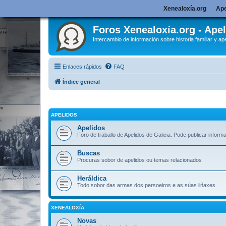
Xenealoxía.org
Ape
Foros Xenealoxía.org - Apel
Intercambio de información sobre historia familiar y ape
Enlaces rápidos
FAQ
Índice general
APELIDOS
Apelidos
Foro de traballo de Apelidos de Galicia. Pode publicar inform
Buscas
Procuras sobor de apelidos ou temas relacionados
Heráldica
Todo sobor das armas dos persoeiros e as súas liñaxes
XENEALOXÍA
Novas