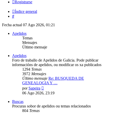
Registrarse
Índice general
Buscar
Fecha actual 07 Ago 2026, 01:21
Apelidos
Temas
Mensajes
Último mensaje
Apelidos
Foro de traballo de Apelidos de Galicia. Pode publicar
informacións de apelidos, ou modificar os xa publicados
1294
Temas
3972
Mensajes
Último mensaje
Re: BUSQUEDA DE
GENEALOGIA Y …
Ver
por
Sapeira
último
06 Ago 2026, 23:19
mensaje
Buscas
Procuras sobor de apelidos ou temas relacionados
804
Temas