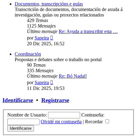
Documentos, transcripcións e guías
Transcrición de documentos, documentación de axuda á
investigación, guías ou proxectos relacionados
429
Temas
1125
Mensajes
Último mensaje
Re: Ayuda a transcribir esta …
Ver
por
Sapeira
último
20 Dic 2025, 16:52
mensaje
Coordinación
Propostas e debates sobre o traballo no portal
90
Temas
335
Mensajes
Último mensaje
Re: Bó Nadal!
Ver
por
Sapeira
último
11 Dic 2025, 19:53
mensaje
Identificarse
•
Registrarse
Nombre de Usuario:
Contraseña:
Olvidé mi contraseña
|
Recordar