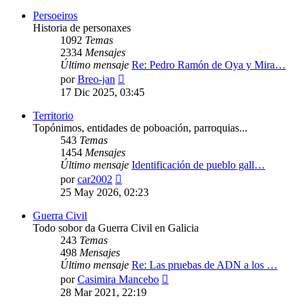
mensaje
Persoeiros
Historia de personaxes
1092
Temas
2334
Mensajes
Último mensaje
Re: Pedro Ramón de Oya y Mira…
Ver
por
Breo-jan
último
17 Dic 2025, 03:45
mensaje
Territorio
Topónimos, entidades de poboación, parroquias...
543
Temas
1454
Mensajes
Último mensaje
Identificación de pueblo gall…
Ver
por
car2002
último
25 May 2026, 02:23
mensaje
Guerra Civil
Todo sobor da Guerra Civil en Galicia
243
Temas
498
Mensajes
Último mensaje
Re: Las pruebas de ADN a los …
Ver
por
Casimira Mancebo
último
28 Mar 2021, 22:19
mensaje