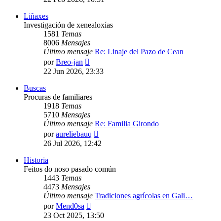
mensaje
Liñaxes
Investigación de xenealoxías
1581
Temas
8006
Mensajes
Último mensaje
Re: Linaje del Pazo de Cean
Ver
por
Breo-jan
último
22 Jun 2026, 23:33
mensaje
Buscas
Procuras de familiares
1918
Temas
5710
Mensajes
Último mensaje
Re: Familia Girondo
Ver
por
aureliebauq
último
26 Jul 2026, 12:42
mensaje
Historia
Feitos do noso pasado común
1443
Temas
4473
Mensajes
Último mensaje
Tradiciones agrícolas en Gali…
Ver
por
Mend0sa
último
23 Oct 2025, 13:50