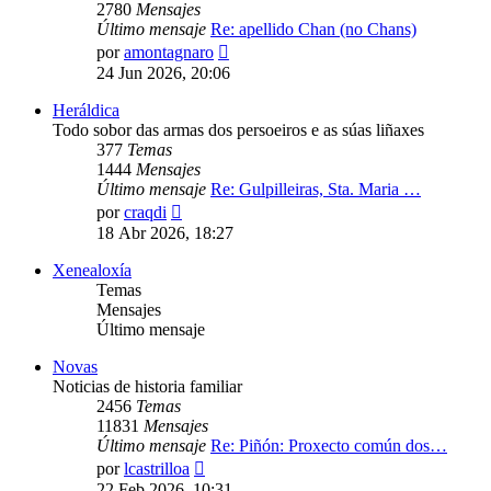
2780
Mensajes
Último mensaje
Re: apellido Chan (no Chans)
Ver
por
amontagnaro
último
24 Jun 2026, 20:06
mensaje
Heráldica
Todo sobor das armas dos persoeiros e as súas liñaxes
377
Temas
1444
Mensajes
Último mensaje
Re: Gulpilleiras, Sta. Maria …
Ver
por
craqdi
último
18 Abr 2026, 18:27
mensaje
Xenealoxía
Temas
Mensajes
Último mensaje
Novas
Noticias de historia familiar
2456
Temas
11831
Mensajes
Último mensaje
Re: Piñón: Proxecto común dos…
Ver
por
lcastrilloa
último
22 Feb 2026, 10:31