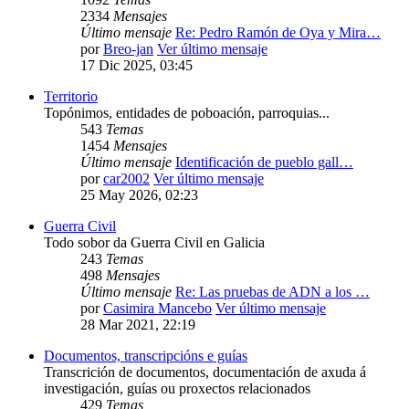
2334
Mensajes
Último mensaje
Re: Pedro Ramón de Oya y Mira…
por
Breo-jan
Ver último mensaje
17 Dic 2025, 03:45
Territorio
Topónimos, entidades de poboación, parroquias...
543
Temas
1454
Mensajes
Último mensaje
Identificación de pueblo gall…
por
car2002
Ver último mensaje
25 May 2026, 02:23
Guerra Civil
Todo sobor da Guerra Civil en Galicia
243
Temas
498
Mensajes
Último mensaje
Re: Las pruebas de ADN a los …
por
Casimira Mancebo
Ver último mensaje
28 Mar 2021, 22:19
Documentos, transcripcións e guías
Transcrición de documentos, documentación de axuda á
investigación, guías ou proxectos relacionados
429
Temas