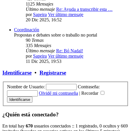
1125
Mensajes
Último mensaje
Re: Ayuda a transcribir esta …
por
Sapeira
Ver último mensaje
20 Dic 2025, 16:52
Coordinación
Propostas e debates sobre o traballo no portal
90
Temas
335
Mensajes
Último mensaje
Re: Bó Nadal!
por
Sapeira
Ver último mensaje
11 Dic 2025, 19:53
Identificarse
•
Registrarse
Nombre de Usuario:
Contraseña:
Olvidé mi contraseña
|
Recordar
¿Quién está conectado?
En total hay
670
usuarios conectados :: 1 registrado, 0 ocultos y 669