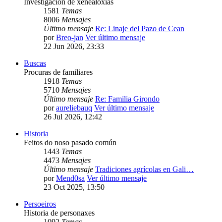
Investigación de xenealoxías
1581
Temas
8006
Mensajes
Último mensaje
Re: Linaje del Pazo de Cean
por
Breo-jan
Ver último mensaje
22 Jun 2026, 23:33
Buscas
Procuras de familiares
1918
Temas
5710
Mensajes
Último mensaje
Re: Familia Girondo
por
aureliebauq
Ver último mensaje
26 Jul 2026, 12:42
Historia
Feitos do noso pasado común
1443
Temas
4473
Mensajes
Último mensaje
Tradiciones agrícolas en Gali…
por
Mend0sa
Ver último mensaje
23 Oct 2025, 13:50
Persoeiros
Historia de personaxes
1092
Temas