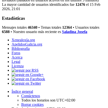
invitados (basados en usuarios activos en los últimos 5 minutos)
La mayor cantidad de usuarios identificados fue
12476
el 15 Feb
2026, 21:01
Estadísticas
Mensajes totales
46340
• Temas totales
12364
• Usuarios totales
6588
• Nuestro usuario más reciente es
Saladina Josefa
Xenealoxía.org
ApelidosGalicia.org
Bibliografía
Foros
Acerca
Legal
Licenza
Índice general
Contáctenos
Todos los horarios son
UTC+02:00
Borrar cookies