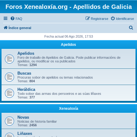
Foros Xenealoxía.org - Apellidos de Galicia
FAQ
Registrarse
Identificarse
B
Índice general
u
Fecha actual 06 Ago 2026, 17:53
s
Apelidos
c
Apelidos
a
Foro de traballo de Apelidos de Galicia. Pode publicar informacións de
apelidos, ou modificar os xa publicados
r
Temas:
1294
Buscas
Procuras sobor de apelidos ou temas relacionados
Temas:
804
Heráldica
Todo sobor das armas dos persoeiros e as súas liñaxes
Temas:
377
Xenealoxía
Novas
Noticias de historia familiar
Temas:
2456
Liñaxes