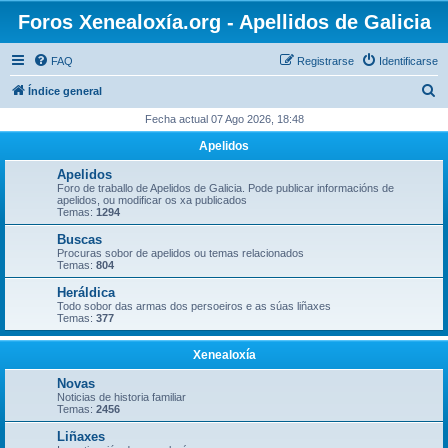
Foros Xenealoxía.org - Apellidos de Galicia
FAQ
Registrarse
Identificarse
B
Índice general
u
Fecha actual 07 Ago 2026, 18:48
s
Apelidos
c
Apelidos
a
Foro de traballo de Apelidos de Galicia. Pode publicar informacións de
apelidos, ou modificar os xa publicados
r
Temas:
1294
Buscas
Procuras sobor de apelidos ou temas relacionados
Temas:
804
Heráldica
Todo sobor das armas dos persoeiros e as súas liñaxes
Temas:
377
Xenealoxía
Novas
Noticias de historia familiar
Temas:
2456
Liñaxes