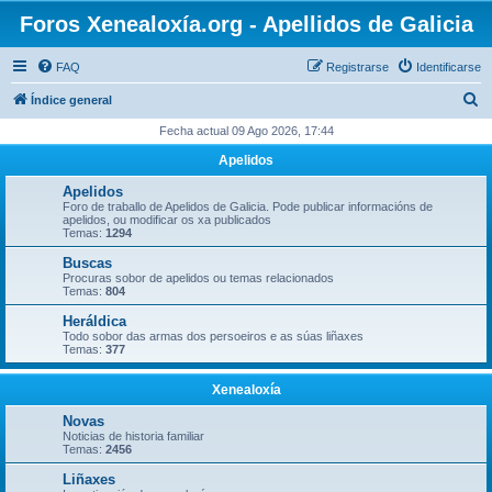
Foros Xenealoxía.org - Apellidos de Galicia
FAQ
Registrarse
Identificarse
B
Índice general
u
Fecha actual 09 Ago 2026, 17:44
s
Apelidos
c
Apelidos
a
Foro de traballo de Apelidos de Galicia. Pode publicar informacións de
apelidos, ou modificar os xa publicados
r
Temas:
1294
Buscas
Procuras sobor de apelidos ou temas relacionados
Temas:
804
Heráldica
Todo sobor das armas dos persoeiros e as súas liñaxes
Temas:
377
Xenealoxía
Novas
Noticias de historia familiar
Temas:
2456
Liñaxes