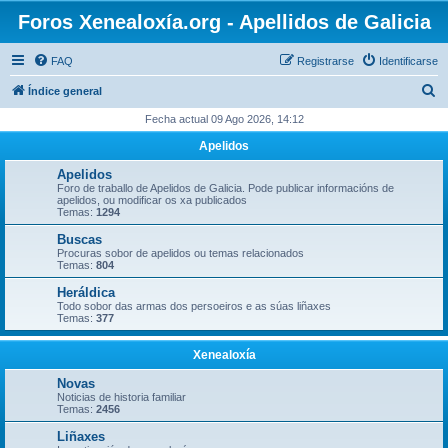
Foros Xenealoxía.org - Apellidos de Galicia
FAQ
Registrarse
Identificarse
B
Índice general
u
Fecha actual 09 Ago 2026, 14:12
s
Apelidos
c
Apelidos
a
Foro de traballo de Apelidos de Galicia. Pode publicar informacións de
apelidos, ou modificar os xa publicados
r
Temas:
1294
Buscas
Procuras sobor de apelidos ou temas relacionados
Temas:
804
Heráldica
Todo sobor das armas dos persoeiros e as súas liñaxes
Temas:
377
Xenealoxía
Novas
Noticias de historia familiar
Temas:
2456
Liñaxes