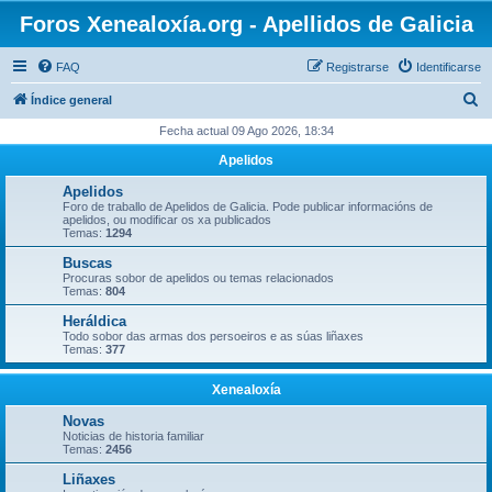
Foros Xenealoxía.org - Apellidos de Galicia
FAQ
Registrarse
Identificarse
B
Índice general
u
Fecha actual 09 Ago 2026, 18:34
s
Apelidos
c
Apelidos
a
Foro de traballo de Apelidos de Galicia. Pode publicar informacións de
apelidos, ou modificar os xa publicados
r
Temas:
1294
Buscas
Procuras sobor de apelidos ou temas relacionados
Temas:
804
Heráldica
Todo sobor das armas dos persoeiros e as súas liñaxes
Temas:
377
Xenealoxía
Novas
Noticias de historia familiar
Temas:
2456
Liñaxes