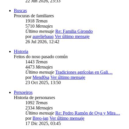
22 Jun 2026, 23:33
Buscas
Procuras de familiares
1918
Temas
5710
Mensajes
Último mensaje
Re: Familia Girondo
por
aureliebauq
Ver último mensaje
26 Jul 2026, 12:42
Historia
Feitos do noso pasado común
1443
Temas
4473
Mensajes
Último mensaje
Tradiciones agrícolas en Gali…
por
Mend0sa
Ver último mensaje
23 Oct 2025, 13:50
Persoeiros
Historia de personaxes
1092
Temas
2334
Mensajes
Último mensaje
Re: Pedro Ramón de Oya y Mira…
por
Breo-jan
Ver último mensaje
17 Dic 2025, 03:45