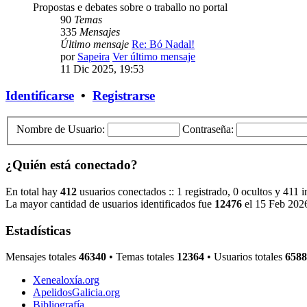
Propostas e debates sobre o traballo no portal
90
Temas
335
Mensajes
Último mensaje
Re: Bó Nadal!
por
Sapeira
Ver último mensaje
11 Dic 2025, 19:53
Identificarse
•
Registrarse
Nombre de Usuario:
Contraseña:
¿Quién está conectado?
En total hay
412
usuarios conectados :: 1 registrado, 0 ocultos y 411 
La mayor cantidad de usuarios identificados fue
12476
el 15 Feb 202
Estadísticas
Mensajes totales
46340
• Temas totales
12364
• Usuarios totales
6588
Xenealoxía.org
ApelidosGalicia.org
Bibliografía