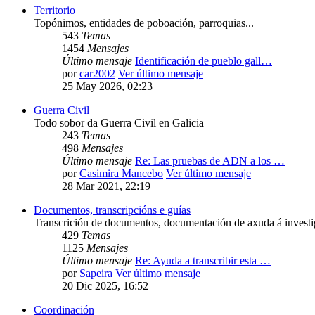
Territorio
Topónimos, entidades de poboación, parroquias...
543
Temas
1454
Mensajes
Último mensaje
Identificación de pueblo gall…
por
car2002
Ver último mensaje
25 May 2026, 02:23
Guerra Civil
Todo sobor da Guerra Civil en Galicia
243
Temas
498
Mensajes
Último mensaje
Re: Las pruebas de ADN a los …
por
Casimira Mancebo
Ver último mensaje
28 Mar 2021, 22:19
Documentos, transcripcións e guías
Transcrición de documentos, documentación de axuda á investig
429
Temas
1125
Mensajes
Último mensaje
Re: Ayuda a transcribir esta …
por
Sapeira
Ver último mensaje
20 Dic 2025, 16:52
Coordinación