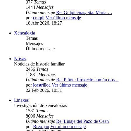
377
Temas
1444
Mensajes
Último mensaje
Re: Gulpilleiras, Sta. Maria …
por
craqdi
Ver último mensaje
18 Abr 2026, 18:27
Xenealoxía
Temas
Mensajes
Último mensaje
Novas
Noticias de historia familiar
2456
Temas
11831
Mensajes
Último mensaje
Re: Piñón: Proxecto común dos…
por
lcastrilloa
Ver último mensaje
22 Feb 2026, 10:31
Liñaxes
Investigación de xenealoxías
1581
Temas
8006
Mensajes
Último mensaje
Re: Linaje del Pazo de Cean
por
Breo-jan
Ver último mensaje