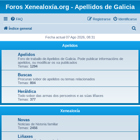
Foros Xenealoxía.org - Apellidos de Galicia
FAQ
Registrarse
Identificarse
B
Índice general
u
Fecha actual 07 Ago 2026, 08:31
s
Apelidos
c
Apelidos
a
Foro de traballo de Apelidos de Galicia. Pode publicar informacións de
apelidos, ou modificar os xa publicados
r
Temas:
1294
Buscas
Procuras sobor de apelidos ou temas relacionados
Temas:
804
Heráldica
Todo sobor das armas dos persoeiros e as súas liñaxes
Temas:
377
Xenealoxía
Novas
Noticias de historia familiar
Temas:
2456
Liñaxes