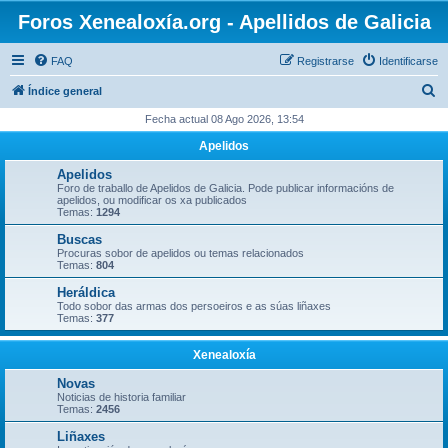
Foros Xenealoxía.org - Apellidos de Galicia
FAQ
Registrarse
Identificarse
B
Índice general
u
Fecha actual 08 Ago 2026, 13:54
s
Apelidos
c
Apelidos
a
Foro de traballo de Apelidos de Galicia. Pode publicar informacións de
apelidos, ou modificar os xa publicados
r
Temas:
1294
Buscas
Procuras sobor de apelidos ou temas relacionados
Temas:
804
Heráldica
Todo sobor das armas dos persoeiros e as súas liñaxes
Temas:
377
Xenealoxía
Novas
Noticias de historia familiar
Temas:
2456
Liñaxes