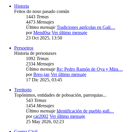
Historia
Feitos do noso pasado común
1443
Temas
4473
Mensajes
Último mensaje
Tradiciones agrícolas en Gali…
por
Mend0sa
Ver último mensaje
23 Oct 2025, 13:50
Persoeiros
Historia de personaxes
1092
Temas
2334
Mensajes
Último mensaje
Re: Pedro Ramón de Oya y Mira…
por
Breo-jan
Ver último mensaje
17 Dic 2025, 03:45
Territorio
Topónimos, entidades de poboación, parroquias...
543
Temas
1454
Mensajes
Último mensaje
Identificación de pueblo gall…
por
car2002
Ver último mensaje
25 May 2026, 02:23
Guerra Civil