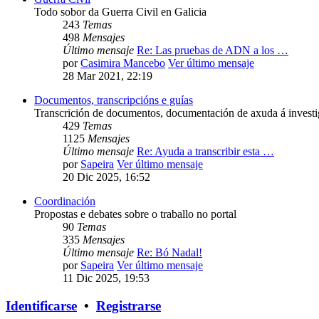
Todo sobor da Guerra Civil en Galicia
243
Temas
498
Mensajes
Último mensaje
Re: Las pruebas de ADN a los …
por
Casimira Mancebo
Ver último mensaje
28 Mar 2021, 22:19
Documentos, transcripcións e guías
Transcrición de documentos, documentación de axuda á investig
429
Temas
1125
Mensajes
Último mensaje
Re: Ayuda a transcribir esta …
por
Sapeira
Ver último mensaje
20 Dic 2025, 16:52
Coordinación
Propostas e debates sobre o traballo no portal
90
Temas
335
Mensajes
Último mensaje
Re: Bó Nadal!
por
Sapeira
Ver último mensaje
11 Dic 2025, 19:53
Identificarse
•
Registrarse