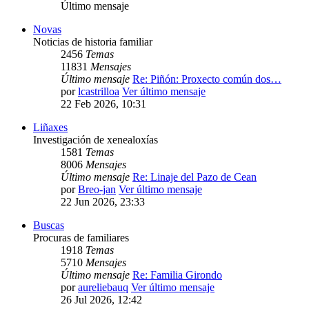
Último mensaje
Novas
Noticias de historia familiar
2456
Temas
11831
Mensajes
Último mensaje
Re: Piñón: Proxecto común dos…
por
lcastrilloa
Ver último mensaje
22 Feb 2026, 10:31
Liñaxes
Investigación de xenealoxías
1581
Temas
8006
Mensajes
Último mensaje
Re: Linaje del Pazo de Cean
por
Breo-jan
Ver último mensaje
22 Jun 2026, 23:33
Buscas
Procuras de familiares
1918
Temas
5710
Mensajes
Último mensaje
Re: Familia Girondo
por
aureliebauq
Ver último mensaje
26 Jul 2026, 12:42