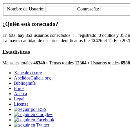
Nombre de Usuario:
Contraseña:
¿Quién está conectado?
En total hay
353
usuarios conectados :: 1 registrado, 0 ocultos y 352 
La mayor cantidad de usuarios identificados fue
12476
el 15 Feb 202
Estadísticas
Mensajes totales
46340
• Temas totales
12364
• Usuarios totales
6588
Xenealoxía.org
ApelidosGalicia.org
Bibliografía
Foros
Acerca
Legal
Licenza