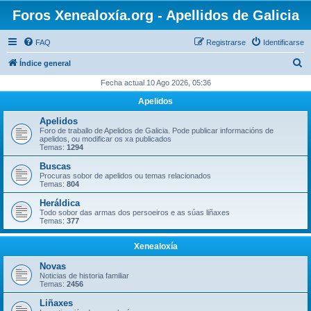
Foros Xenealoxía.org - Apellidos de Galicia
FAQ
Registrarse
Identificarse
B
Índice general
u
Fecha actual 10 Ago 2026, 05:36
s
Apelidos
c
Apelidos
a
Foro de traballo de Apelidos de Galicia. Pode publicar informacións de
apelidos, ou modificar os xa publicados
r
Temas:
1294
Buscas
Procuras sobor de apelidos ou temas relacionados
Temas:
804
Heráldica
Todo sobor das armas dos persoeiros e as súas liñaxes
Temas:
377
Xenealoxía
Novas
Noticias de historia familiar
Temas:
2456
Liñaxes