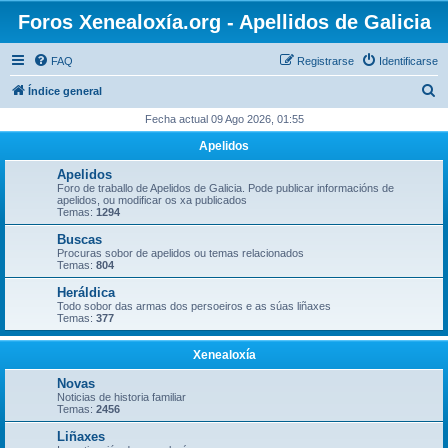
Foros Xenealoxía.org - Apellidos de Galicia
FAQ
Registrarse
Identificarse
B
Índice general
u
Fecha actual 09 Ago 2026, 01:55
s
Apelidos
c
Apelidos
a
Foro de traballo de Apelidos de Galicia. Pode publicar informacións de
apelidos, ou modificar os xa publicados
r
Temas:
1294
Buscas
Procuras sobor de apelidos ou temas relacionados
Temas:
804
Heráldica
Todo sobor das armas dos persoeiros e as súas liñaxes
Temas:
377
Xenealoxía
Novas
Noticias de historia familiar
Temas:
2456
Liñaxes