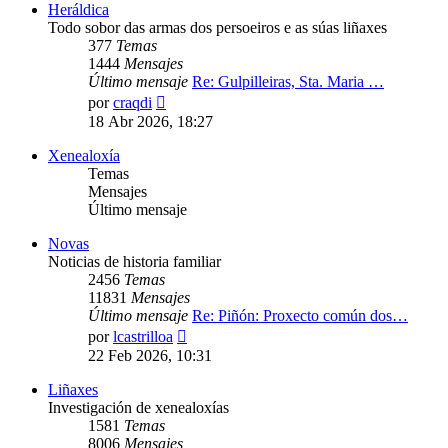
Heráldica
Todo sobor das armas dos persoeiros e as súas liñaxes
377
Temas
1444
Mensajes
Último mensaje
Re: Gulpilleiras, Sta. Maria …
Ver
por
craqdi
último
18 Abr 2026, 18:27
mensaje
Xenealoxía
Temas
Mensajes
Último mensaje
Novas
Noticias de historia familiar
2456
Temas
11831
Mensajes
Último mensaje
Re: Piñón: Proxecto común dos…
Ver
por
lcastrilloa
último
22 Feb 2026, 10:31
mensaje
Liñaxes
Investigación de xenealoxías
1581
Temas
8006
Mensajes