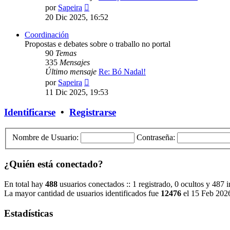
Ver
por
Sapeira
último
20 Dic 2025, 16:52
mensaje
Coordinación
Propostas e debates sobre o traballo no portal
90
Temas
335
Mensajes
Último mensaje
Re: Bó Nadal!
Ver
por
Sapeira
último
11 Dic 2025, 19:53
mensaje
Identificarse
•
Registrarse
Nombre de Usuario:
Contraseña:
¿Quién está conectado?
En total hay
488
usuarios conectados :: 1 registrado, 0 ocultos y 487 
La mayor cantidad de usuarios identificados fue
12476
el 15 Feb 202
Estadísticas