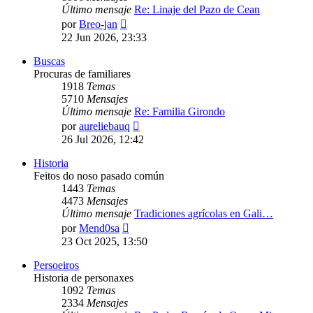
Último mensaje
Re: Linaje del Pazo de Cean
Ver
por
Breo-jan
último
22 Jun 2026, 23:33
mensaje
Buscas
Procuras de familiares
1918
Temas
5710
Mensajes
Último mensaje
Re: Familia Girondo
Ver
por
aureliebauq
último
26 Jul 2026, 12:42
mensaje
Historia
Feitos do noso pasado común
1443
Temas
4473
Mensajes
Último mensaje
Tradiciones agrícolas en Gali…
Ver
por
Mend0sa
último
23 Oct 2025, 13:50
mensaje
Persoeiros
Historia de personaxes
1092
Temas
2334
Mensajes