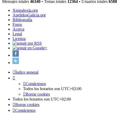
Mensajes totales
46340
• Temas totales
12364
• Usuarios totales
6588
Xenealoxía.org
ApelidosGalicia.org
Bibliografía
Foros
Acerca
Legal
Licenza
Índice general
Contáctenos
Todos los horarios son
UTC+02:00
Borrar cookies
Todos los horarios son
UTC+02:00
Borrar cookies
Contáctenos