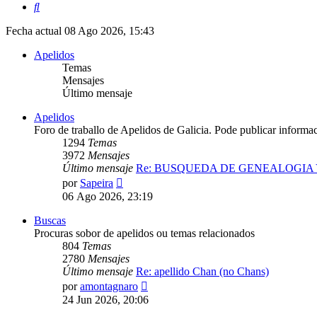
Buscar
Fecha actual 08 Ago 2026, 15:43
Apelidos
Temas
Mensajes
Último mensaje
Apelidos
Foro de traballo de Apelidos de Galicia. Pode publicar informa
1294
Temas
3972
Mensajes
Último mensaje
Re: BUSQUEDA DE GENEALOGIA
Ver
por
Sapeira
último
06 Ago 2026, 23:19
mensaje
Buscas
Procuras sobor de apelidos ou temas relacionados
804
Temas
2780
Mensajes
Último mensaje
Re: apellido Chan (no Chans)
Ver
por
amontagnaro
último
24 Jun 2026, 20:06
mensaje