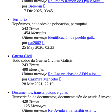
Último mensaje
Re: Pedro Ramón de Oya y Mira…
Ver
por
Breo-jan
último
17 Dic 2025, 03:45
mensaje
Territorio
Topónimos, entidades de poboación, parroquias...
543
Temas
1454
Mensajes
Último mensaje
Identificación de pueblo gall…
Ver
por
car2002
último
25 May 2026, 02:23
mensaje
Guerra Civil
Todo sobor da Guerra Civil en Galicia
243
Temas
498
Mensajes
Último mensaje
Re: Las pruebas de ADN a los …
Ver
por
Casimira Mancebo
último
28 Mar 2021, 22:19
mensaje
Documentos, transcripcións e guías
Transcrición de documentos, documentación de axuda á investig
429
Temas
1125
Mensajes
Último mensaje
Re: Ayuda a transcribir esta …