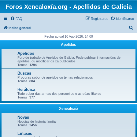
Foros Xenealoxía.org - Apellidos de Galicia
FAQ
Registrarse
Identificarse
B
Índice general
u
Fecha actual 10 Ago 2026, 14:09
s
Apelidos
c
Apelidos
a
Foro de traballo de Apelidos de Galicia. Pode publicar informacións de
apelidos, ou modificar os xa publicados
r
Temas:
1294
Buscas
Procuras sobor de apelidos ou temas relacionados
Temas:
804
Heráldica
Todo sobor das armas dos persoeiros e as súas liñaxes
Temas:
377
Xenealoxía
Novas
Noticias de historia familiar
Temas:
2456
Liñaxes