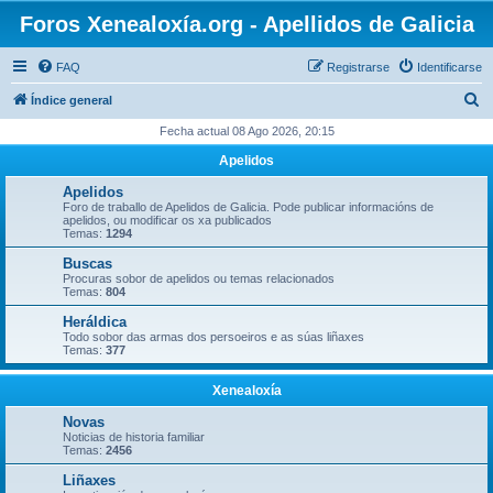
Foros Xenealoxía.org - Apellidos de Galicia
FAQ
Registrarse
Identificarse
B
Índice general
u
Fecha actual 08 Ago 2026, 20:15
s
Apelidos
c
Apelidos
a
Foro de traballo de Apelidos de Galicia. Pode publicar informacións de
apelidos, ou modificar os xa publicados
r
Temas:
1294
Buscas
Procuras sobor de apelidos ou temas relacionados
Temas:
804
Heráldica
Todo sobor das armas dos persoeiros e as súas liñaxes
Temas:
377
Xenealoxía
Novas
Noticias de historia familiar
Temas:
2456
Liñaxes