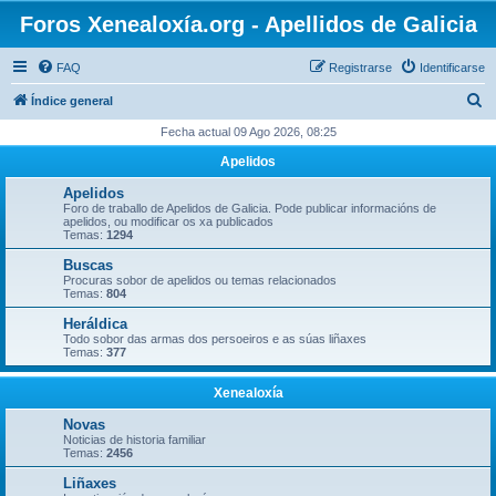
Foros Xenealoxía.org - Apellidos de Galicia
FAQ
Registrarse
Identificarse
B
Índice general
u
Fecha actual 09 Ago 2026, 08:25
s
Apelidos
c
Apelidos
a
Foro de traballo de Apelidos de Galicia. Pode publicar informacións de
apelidos, ou modificar os xa publicados
r
Temas:
1294
Buscas
Procuras sobor de apelidos ou temas relacionados
Temas:
804
Heráldica
Todo sobor das armas dos persoeiros e as súas liñaxes
Temas:
377
Xenealoxía
Novas
Noticias de historia familiar
Temas:
2456
Liñaxes