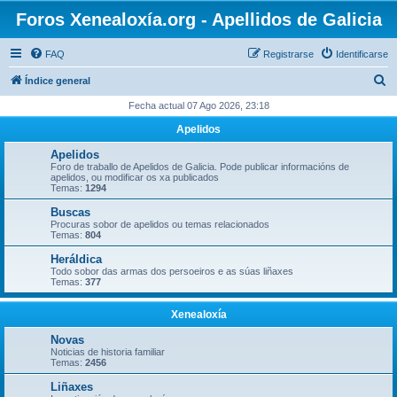
Foros Xenealoxía.org - Apellidos de Galicia
FAQ
Registrarse
Identificarse
B
Índice general
u
Fecha actual 07 Ago 2026, 23:18
s
Apelidos
c
Apelidos
a
Foro de traballo de Apelidos de Galicia. Pode publicar informacións de
apelidos, ou modificar os xa publicados
r
Temas:
1294
Buscas
Procuras sobor de apelidos ou temas relacionados
Temas:
804
Heráldica
Todo sobor das armas dos persoeiros e as súas liñaxes
Temas:
377
Xenealoxía
Novas
Noticias de historia familiar
Temas:
2456
Liñaxes