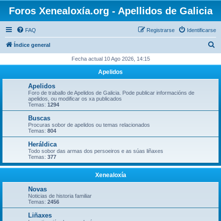
Foros Xenealoxía.org - Apellidos de Galicia
FAQ
Registrarse
Identificarse
B
Índice general
u
Fecha actual 10 Ago 2026, 14:15
s
Apelidos
c
Apelidos
a
Foro de traballo de Apelidos de Galicia. Pode publicar informacións de
apelidos, ou modificar os xa publicados
r
Temas:
1294
Buscas
Procuras sobor de apelidos ou temas relacionados
Temas:
804
Heráldica
Todo sobor das armas dos persoeiros e as súas liñaxes
Temas:
377
Xenealoxía
Novas
Noticias de historia familiar
Temas:
2456
Liñaxes