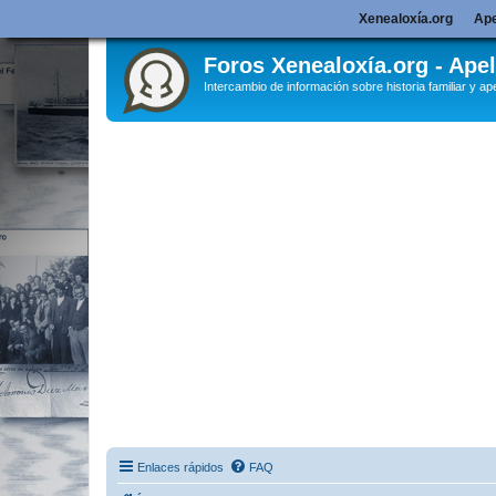
Xenealoxía.org
Ape
Foros Xenealoxía.org - Apel
Intercambio de información sobre historia familiar y ape
Enlaces rápidos
FAQ