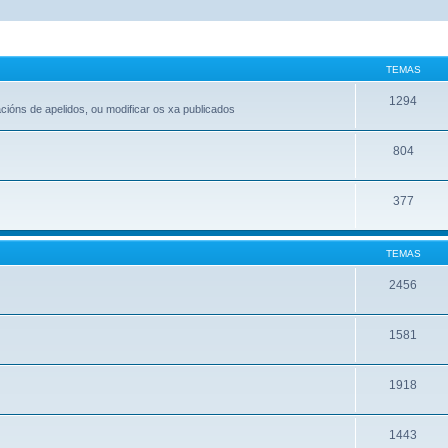
TEMAS
1294
acións de apelidos, ou modificar os xa publicados
804
377
TEMAS
2456
1581
1918
1443