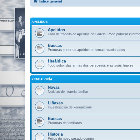
Índice general
APELIDOS
Apelidos
Foro de traballo de Apelidos de Galicia. Pode publicar inform
Buscas
Procuras sobor de apelidos ou temas relacionados
Heráldica
Todo sobor das armas dos persoeiros e as súas liñaxes
XENEALOXÍA
Novas
Noticias de historia familiar
Liñaxes
Investigación de xenealoxías
Buscas
Procuras de familiares
Historia
Feitos do noso pasado común