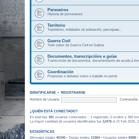
Persoeiros
Historia de personaxes
Territorio
Topónimos, entidades de poboación, parroquias...
Guerra Civil
Todo sobor da Guerra Civil en Galicia
Documentos, transcripcións e guías
Transcrición de documentos, documentación de axuda á inve
Coordinación
Propostas e debates sobre o traballo no portal
IDENTIFICARSE
•
REGISTRARSE
Nombre de Usuario:
Contraseña:
¿QUIÉN ESTÁ CONECTADO?
En total hay
381
usuarios conectados :: 1 registrado, 0 ocultos y 380 inv
La mayor cantidad de usuarios identificados fue
12476
el 15 Feb 2026, 2
ESTADÍSTICAS
Mensajes totales
46340
• Temas totales
12364
• Usuarios totales
6588
•