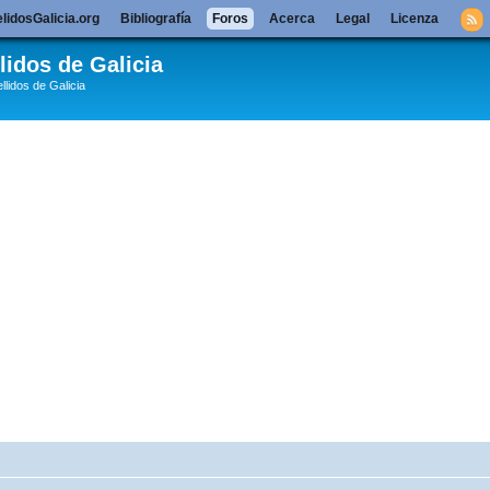
lidosGalicia.org
Bibliografía
Foros
Acerca
Legal
Licenza
lidos de Galicia
llidos de Galicia