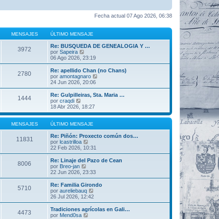
Fecha actual 07 Ago 2026, 06:38
MENSAJES
ÚLTIMO MENSAJE
Re: BUSQUEDA DE GENEALOGIA Y …
3972
V
por
Sapeira
e
06 Ago 2026, 23:19
r
ú
Re: apellido Chan (no Chans)
2780
l
V
por
amontagnaro
t
e
24 Jun 2026, 20:06
i
r
m
ú
Re: Gulpilleiras, Sta. Maria …
1444
o
l
V
por
craqdi
m
t
e
18 Abr 2026, 18:27
e
i
r
n
m
ú
s
o
l
MENSAJES
ÚLTIMO MENSAJE
a
m
t
j
e
i
Re: Piñón: Proxecto común dos…
11831
e
n
m
V
por
lcastrilloa
s
o
e
22 Feb 2026, 10:31
a
m
r
j
e
ú
Re: Linaje del Pazo de Cean
8006
e
n
l
V
por
Breo-jan
s
t
e
22 Jun 2026, 23:33
a
i
r
j
m
ú
Re: Familia Girondo
5710
e
o
l
V
por
aureliebauq
m
t
e
26 Jul 2026, 12:42
e
i
r
n
m
ú
Tradiciones agrícolas en Gali…
s
4473
o
l
V
por
Mend0sa
a
m