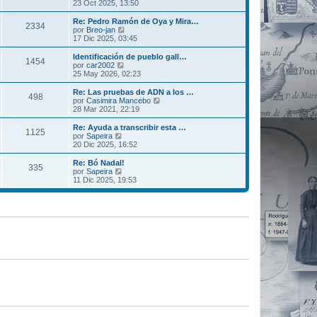
t
e
23 Oct 2025, 13:50
j
e
i
r
e
n
m
ú
Re: Pedro Ramón de Oya y Mira…
s
2334
o
l
V
por
Breo-jan
a
m
t
e
17 Dic 2025, 03:45
j
e
i
r
e
n
m
ú
Identificación de pueblo gall…
s
1454
o
l
V
por
car2002
a
m
t
e
25 May 2026, 02:23
j
e
i
r
e
n
m
ú
Re: Las pruebas de ADN a los …
s
498
o
l
V
por
Casimira Mancebo
a
m
t
e
28 Mar 2021, 22:19
j
e
i
r
e
n
m
ú
Re: Ayuda a transcribir esta …
s
1125
o
l
V
por
Sapeira
a
m
t
e
20 Dic 2025, 16:52
j
e
i
r
e
n
m
ú
Re: Bó Nadal!
s
335
o
l
V
por
Sapeira
a
m
t
e
11 Dic 2025, 19:53
j
e
i
r
e
n
m
ú
s
o
l
a
m
t
j
e
i
e
n
m
s
o
a
m
j
e
e
n
s
a
j
e