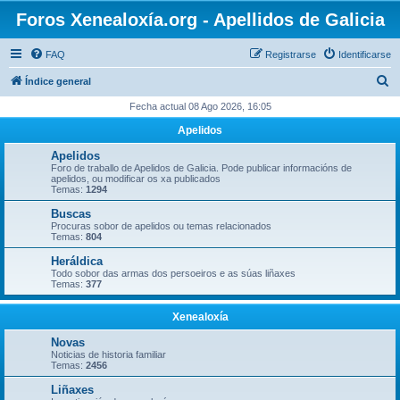
Foros Xenealoxía.org - Apellidos de Galicia
FAQ
Registrarse
Identificarse
B
Índice general
u
Fecha actual 08 Ago 2026, 16:05
s
Apelidos
c
Apelidos
a
Foro de traballo de Apelidos de Galicia. Pode publicar informacións de
apelidos, ou modificar os xa publicados
r
Temas:
1294
Buscas
Procuras sobor de apelidos ou temas relacionados
Temas:
804
Heráldica
Todo sobor das armas dos persoeiros e as súas liñaxes
Temas:
377
Xenealoxía
Novas
Noticias de historia familiar
Temas:
2456
Liñaxes