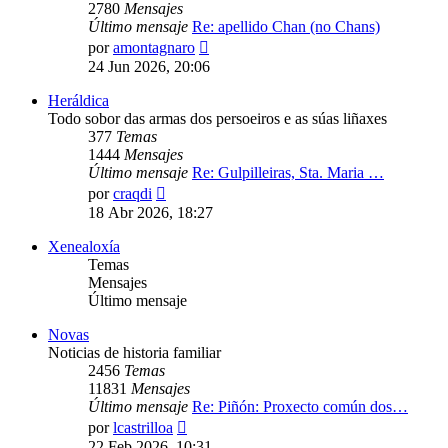
2780
Mensajes
Último mensaje
Re: apellido Chan (no Chans)
Ver
por
amontagnaro
último
24 Jun 2026, 20:06
mensaje
Heráldica
Todo sobor das armas dos persoeiros e as súas liñaxes
377
Temas
1444
Mensajes
Último mensaje
Re: Gulpilleiras, Sta. Maria …
Ver
por
craqdi
último
18 Abr 2026, 18:27
mensaje
Xenealoxía
Temas
Mensajes
Último mensaje
Novas
Noticias de historia familiar
2456
Temas
11831
Mensajes
Último mensaje
Re: Piñón: Proxecto común dos…
Ver
por
lcastrilloa
último
22 Feb 2026, 10:31