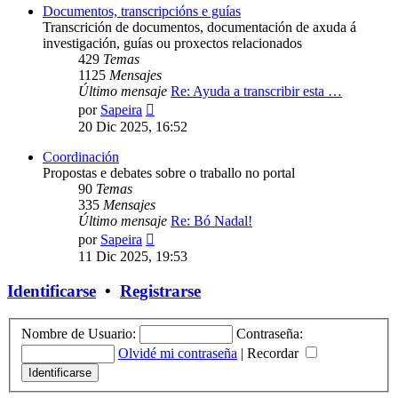
Documentos, transcripcións e guías
Transcrición de documentos, documentación de axuda á
investigación, guías ou proxectos relacionados
429
Temas
1125
Mensajes
Último mensaje
Re: Ayuda a transcribir esta …
Ver
por
Sapeira
último
20 Dic 2025, 16:52
mensaje
Coordinación
Propostas e debates sobre o traballo no portal
90
Temas
335
Mensajes
Último mensaje
Re: Bó Nadal!
Ver
por
Sapeira
último
11 Dic 2025, 19:53
mensaje
Identificarse
•
Registrarse
Nombre de Usuario:
Contraseña:
Olvidé mi contraseña
|
Recordar