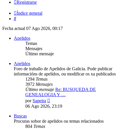
Registrarse
Índice general
Buscar
Fecha actual 07 Ago 2026, 00:17
Apelidos
Temas
Mensajes
Último mensaje
Apelidos
Foro de traballo de Apelidos de Galicia. Pode publicar
informacións de apelidos, ou modificar os xa publicados
1294
Temas
3972
Mensajes
Último mensaje
Re: BUSQUEDA DE
GENEALOGIA Y …
Ver
por
Sapeira
último
06 Ago 2026, 23:19
mensaje
Buscas
Procuras sobor de apelidos ou temas relacionados
804
Temas