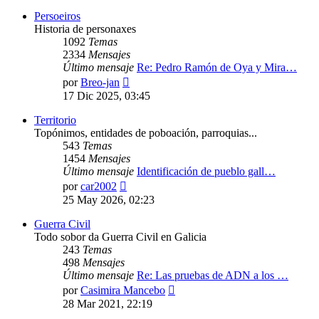
mensaje
Persoeiros
Historia de personaxes
1092
Temas
2334
Mensajes
Último mensaje
Re: Pedro Ramón de Oya y Mira…
Ver
por
Breo-jan
último
17 Dic 2025, 03:45
mensaje
Territorio
Topónimos, entidades de poboación, parroquias...
543
Temas
1454
Mensajes
Último mensaje
Identificación de pueblo gall…
Ver
por
car2002
último
25 May 2026, 02:23
mensaje
Guerra Civil
Todo sobor da Guerra Civil en Galicia
243
Temas
498
Mensajes
Último mensaje
Re: Las pruebas de ADN a los …
Ver
por
Casimira Mancebo
último
28 Mar 2021, 22:19
mensaje