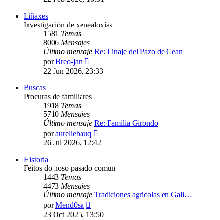
mensaje
Liñaxes
Investigación de xenealoxías
1581
Temas
8006
Mensajes
Último mensaje
Re: Linaje del Pazo de Cean
Ver
por
Breo-jan
último
22 Jun 2026, 23:33
mensaje
Buscas
Procuras de familiares
1918
Temas
5710
Mensajes
Último mensaje
Re: Familia Girondo
Ver
por
aureliebauq
último
26 Jul 2026, 12:42
mensaje
Historia
Feitos do noso pasado común
1443
Temas
4473
Mensajes
Último mensaje
Tradiciones agrícolas en Gali…
Ver
por
Mend0sa
último
23 Oct 2025, 13:50