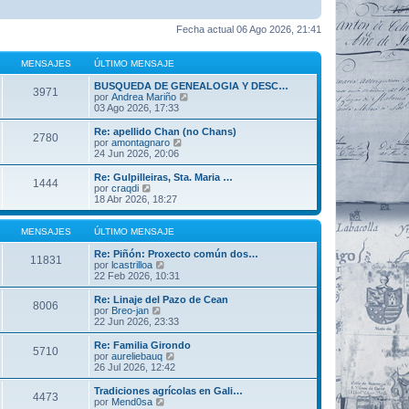
Fecha actual 06 Ago 2026, 21:41
MENSAJES
ÚLTIMO MENSAJE
BUSQUEDA DE GENEALOGIA Y DESC…
3971
V
por
Andrea Mariño
e
03 Ago 2026, 17:33
r
ú
Re: apellido Chan (no Chans)
2780
l
V
por
amontagnaro
t
e
24 Jun 2026, 20:06
i
r
m
ú
Re: Gulpilleiras, Sta. Maria …
1444
o
l
V
por
craqdi
m
t
e
18 Abr 2026, 18:27
e
i
r
n
m
ú
s
o
l
MENSAJES
ÚLTIMO MENSAJE
a
m
t
j
e
i
Re: Piñón: Proxecto común dos…
11831
e
n
m
V
por
lcastrilloa
s
o
e
22 Feb 2026, 10:31
a
m
r
j
e
ú
Re: Linaje del Pazo de Cean
8006
e
n
l
V
por
Breo-jan
s
t
e
22 Jun 2026, 23:33
a
i
r
j
m
ú
Re: Familia Girondo
5710
e
o
l
V
por
aureliebauq
m
t
e
26 Jul 2026, 12:42
e
i
r
n
m
ú
Tradiciones agrícolas en Gali…
s
4473
o
l
V
por
Mend0sa
a
m