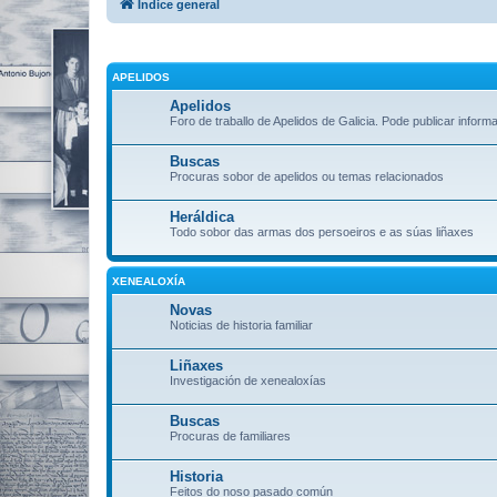
Índice general
APELIDOS
Apelidos
Foro de traballo de Apelidos de Galicia. Pode publicar inform
Buscas
Procuras sobor de apelidos ou temas relacionados
Heráldica
Todo sobor das armas dos persoeiros e as súas liñaxes
XENEALOXÍA
Novas
Noticias de historia familiar
Liñaxes
Investigación de xenealoxías
Buscas
Procuras de familiares
Historia
Feitos do noso pasado común