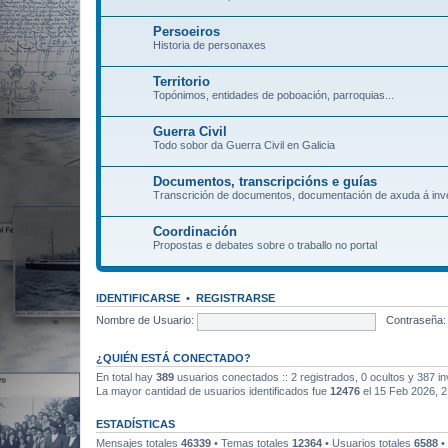
Persoeiros
Historia de personaxes
Territorio
Topónimos, entidades de poboación, parroquias...
Guerra Civil
Todo sobor da Guerra Civil en Galicia
Documentos, transcripcións e guías
Transcrición de documentos, documentación de axuda á inve
Coordinación
Propostas e debates sobre o traballo no portal
IDENTIFICARSE
•
REGISTRARSE
Nombre de Usuario:
Contraseña:
¿QUIÉN ESTÁ CONECTADO?
En total hay
389
usuarios conectados :: 2 registrados, 0 ocultos y 387 in
La mayor cantidad de usuarios identificados fue
12476
el 15 Feb 2026, 2
ESTADÍSTICAS
Mensajes totales
46339
• Temas totales
12364
• Usuarios totales
6588
•