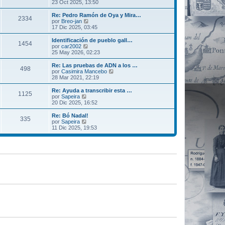
t
e
23 Oct 2025, 13:50
j
e
i
r
e
n
m
ú
Re: Pedro Ramón de Oya y Mira…
s
2334
o
l
V
por
Breo-jan
a
m
t
e
17 Dic 2025, 03:45
j
e
i
r
e
n
m
ú
Identificación de pueblo gall…
s
1454
o
l
V
por
car2002
a
m
t
e
25 May 2026, 02:23
j
e
i
r
e
n
m
ú
Re: Las pruebas de ADN a los …
s
498
o
l
V
por
Casimira Mancebo
a
m
t
e
28 Mar 2021, 22:19
j
e
i
r
e
n
m
ú
Re: Ayuda a transcribir esta …
s
1125
o
l
V
por
Sapeira
a
m
t
e
20 Dic 2025, 16:52
j
e
i
r
e
n
m
ú
Re: Bó Nadal!
s
335
o
l
V
por
Sapeira
a
m
t
e
11 Dic 2025, 19:53
j
e
i
r
e
n
m
ú
s
o
l
a
m
t
j
e
i
e
n
m
s
o
a
m
j
e
e
n
s
a
j
e