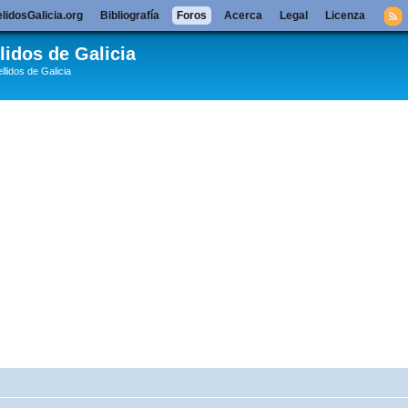
lidosGalicia.org
Bibliografía
Foros
Acerca
Legal
Licenza
lidos de Galicia
llidos de Galicia