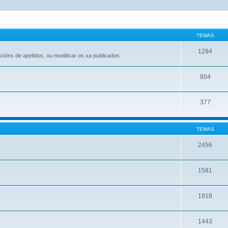
TEMAS
1294
acións de apelidos, ou modificar os xa publicados
804
377
TEMAS
2456
1581
1918
1443