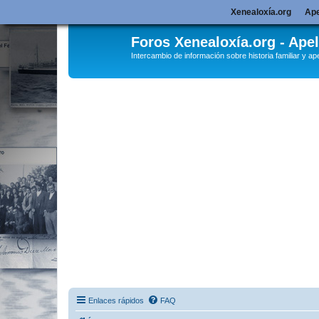
Xenealoxía.org
Ape
Foros Xenealoxía.org - Apel
Intercambio de información sobre historia familiar y ape
Enlaces rápidos
FAQ