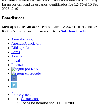
invitados (basados en usuarios activos en los últimos 5 minutos)
La mayor cantidad de usuarios identificados fue
12476
el 15 Feb
2026, 21:01
Estadísticas
Mensajes totales
46340
• Temas totales
12364
• Usuarios totales
6588
• Nuestro usuario más reciente es
Saladina Josefa
Xenealoxía.org
ApelidosGalicia.org
Bibliografía
Foros
Acerca
Legal
Licenza
Índice general
Contáctenos
Todos los horarios son
UTC+02:00