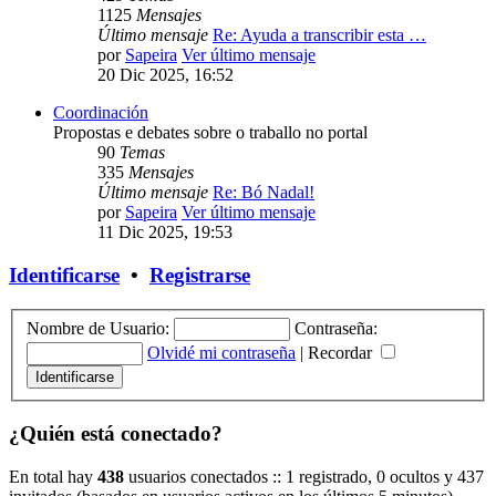
1125
Mensajes
Último mensaje
Re: Ayuda a transcribir esta …
por
Sapeira
Ver último mensaje
20 Dic 2025, 16:52
Coordinación
Propostas e debates sobre o traballo no portal
90
Temas
335
Mensajes
Último mensaje
Re: Bó Nadal!
por
Sapeira
Ver último mensaje
11 Dic 2025, 19:53
Identificarse
•
Registrarse
Nombre de Usuario:
Contraseña:
Olvidé mi contraseña
|
Recordar
¿Quién está conectado?
En total hay
438
usuarios conectados :: 1 registrado, 0 ocultos y 437