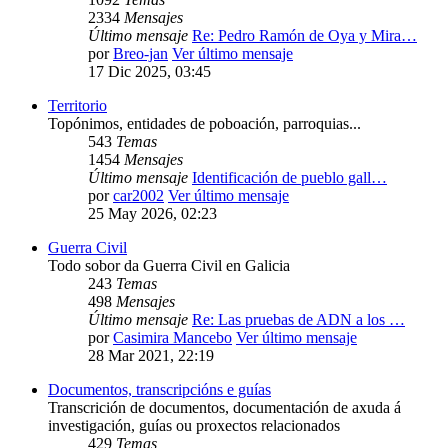
2334
Mensajes
Último mensaje
Re: Pedro Ramón de Oya y Mira…
por
Breo-jan
Ver último mensaje
17 Dic 2025, 03:45
Territorio
Topónimos, entidades de poboación, parroquias...
543
Temas
1454
Mensajes
Último mensaje
Identificación de pueblo gall…
por
car2002
Ver último mensaje
25 May 2026, 02:23
Guerra Civil
Todo sobor da Guerra Civil en Galicia
243
Temas
498
Mensajes
Último mensaje
Re: Las pruebas de ADN a los …
por
Casimira Mancebo
Ver último mensaje
28 Mar 2021, 22:19
Documentos, transcripcións e guías
Transcrición de documentos, documentación de axuda á
investigación, guías ou proxectos relacionados
429
Temas