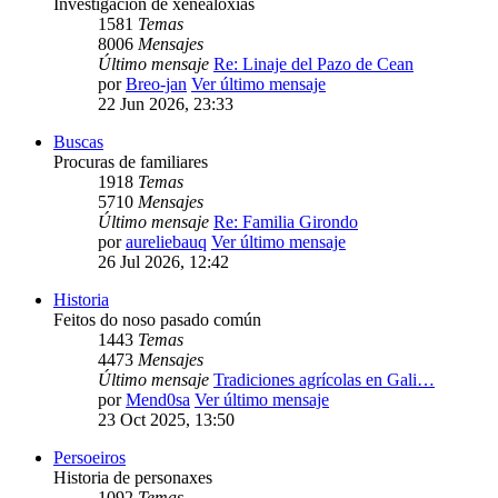
Investigación de xenealoxías
1581
Temas
8006
Mensajes
Último mensaje
Re: Linaje del Pazo de Cean
por
Breo-jan
Ver último mensaje
22 Jun 2026, 23:33
Buscas
Procuras de familiares
1918
Temas
5710
Mensajes
Último mensaje
Re: Familia Girondo
por
aureliebauq
Ver último mensaje
26 Jul 2026, 12:42
Historia
Feitos do noso pasado común
1443
Temas
4473
Mensajes
Último mensaje
Tradiciones agrícolas en Gali…
por
Mend0sa
Ver último mensaje
23 Oct 2025, 13:50
Persoeiros
Historia de personaxes
1092
Temas