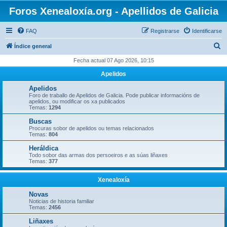
Foros Xenealoxía.org - Apellidos de Galicia
FAQ
Registrarse
Identificarse
B
Índice general
u
Fecha actual 07 Ago 2026, 10:15
s
Apelidos
c
Apelidos
a
Foro de traballo de Apelidos de Galicia. Pode publicar informacións de
apelidos, ou modificar os xa publicados
r
Temas:
1294
Buscas
Procuras sobor de apelidos ou temas relacionados
Temas:
804
Heráldica
Todo sobor das armas dos persoeiros e as súas liñaxes
Temas:
377
Xenealoxía
Novas
Noticias de historia familiar
Temas:
2456
Liñaxes