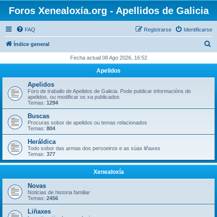
Foros Xenealoxía.org - Apellidos de Galicia
FAQ
Registrarse
Identificarse
B
Índice general
u
Fecha actual 08 Ago 2026, 16:52
s
Apelidos
c
Apelidos
a
Foro de traballo de Apelidos de Galicia. Pode publicar informacións de
apelidos, ou modificar os xa publicados
r
Temas:
1294
Buscas
Procuras sobor de apelidos ou temas relacionados
Temas:
804
Heráldica
Todo sobor das armas dos persoeiros e as súas liñaxes
Temas:
377
Xenealoxía
Novas
Noticias de historia familiar
Temas:
2456
Liñaxes