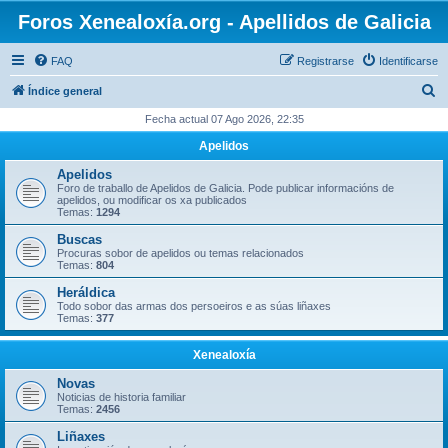
Foros Xenealoxía.org - Apellidos de Galicia
FAQ
Registrarse
Identificarse
B
Índice general
u
Fecha actual 07 Ago 2026, 22:35
s
Apelidos
c
Apelidos
a
Foro de traballo de Apelidos de Galicia. Pode publicar informacións de
apelidos, ou modificar os xa publicados
r
Temas:
1294
Buscas
Procuras sobor de apelidos ou temas relacionados
Temas:
804
Heráldica
Todo sobor das armas dos persoeiros e as súas liñaxes
Temas:
377
Xenealoxía
Novas
Noticias de historia familiar
Temas:
2456
Liñaxes