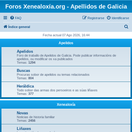
Foros Xenealoxía.org - Apellidos de Galicia
FAQ
Registrarse
Identificarse
B
Índice general
u
Fecha actual 07 Ago 2026, 16:44
s
Apelidos
c
Apelidos
a
Foro de traballo de Apelidos de Galicia. Pode publicar informacións de
apelidos, ou modificar os xa publicados
r
Temas:
1294
Buscas
Procuras sobor de apelidos ou temas relacionados
Temas:
804
Heráldica
Todo sobor das armas dos persoeiros e as súas liñaxes
Temas:
377
Xenealoxía
Novas
Noticias de historia familiar
Temas:
2456
Liñaxes