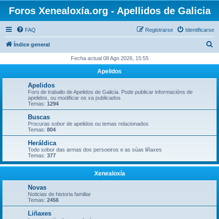
Foros Xenealoxía.org - Apellidos de Galicia
FAQ
Registrarse
Identificarse
B
Índice general
u
Fecha actual 08 Ago 2026, 15:55
s
Apelidos
c
Apelidos
a
Foro de traballo de Apelidos de Galicia. Pode publicar informacións de
apelidos, ou modificar os xa publicados
r
Temas:
1294
Buscas
Procuras sobor de apelidos ou temas relacionados
Temas:
804
Heráldica
Todo sobor das armas dos persoeiros e as súas liñaxes
Temas:
377
Xenealoxía
Novas
Noticias de historia familiar
Temas:
2456
Liñaxes