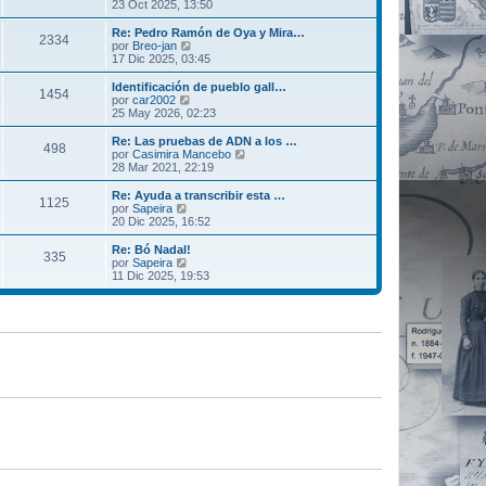
t
e
23 Oct 2025, 13:50
j
e
i
r
e
n
m
ú
Re: Pedro Ramón de Oya y Mira…
s
2334
o
l
V
por
Breo-jan
a
m
t
e
17 Dic 2025, 03:45
j
e
i
r
e
n
m
ú
Identificación de pueblo gall…
s
1454
o
l
V
por
car2002
a
m
t
e
25 May 2026, 02:23
j
e
i
r
e
n
m
ú
Re: Las pruebas de ADN a los …
s
498
o
l
V
por
Casimira Mancebo
a
m
t
e
28 Mar 2021, 22:19
j
e
i
r
e
n
m
ú
Re: Ayuda a transcribir esta …
s
1125
o
l
V
por
Sapeira
a
m
t
e
20 Dic 2025, 16:52
j
e
i
r
e
n
m
ú
Re: Bó Nadal!
s
335
o
l
V
por
Sapeira
a
m
t
e
11 Dic 2025, 19:53
j
e
i
r
e
n
m
ú
s
o
l
a
m
t
j
e
i
e
n
m
s
o
a
m
j
e
e
n
s
a
j
e