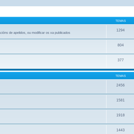
TEMAS
1294
acións de apelidos, ou modificar os xa publicados
804
377
TEMAS
2456
1581
1918
1443