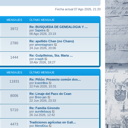
Fecha actual 07 Ago 2026, 21:20
MENSAJES
ÚLTIMO MENSAJE
Re: BUSQUEDA DE GENEALOGIA Y …
3972
V
por
Sapeira
e
06 Ago 2026, 23:19
r
ú
Re: apellido Chan (no Chans)
2780
l
V
por
amontagnaro
t
e
24 Jun 2026, 20:06
i
r
m
ú
Re: Gulpilleiras, Sta. Maria …
1444
o
l
V
por
craqdi
m
t
e
18 Abr 2026, 18:27
e
i
r
n
m
ú
s
o
l
MENSAJES
ÚLTIMO MENSAJE
a
m
t
j
e
i
Re: Piñón: Proxecto común dos…
11831
e
n
m
V
por
lcastrilloa
s
o
e
22 Feb 2026, 10:31
a
m
r
j
e
ú
Re: Linaje del Pazo de Cean
8006
e
n
l
V
por
Breo-jan
s
t
e
22 Jun 2026, 23:33
a
i
r
j
m
ú
Re: Familia Girondo
5710
e
o
l
V
por
aureliebauq
m
t
e
26 Jul 2026, 12:42
e
i
r
n
m
ú
Tradiciones agrícolas en Gali…
s
4473
o
l
V
por
Mend0sa
a
m