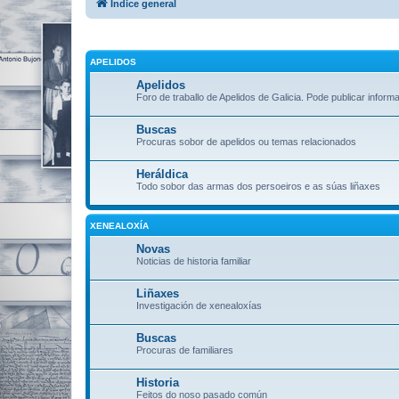
Índice general
APELIDOS
Apelidos
Foro de traballo de Apelidos de Galicia. Pode publicar inform
Buscas
Procuras sobor de apelidos ou temas relacionados
Heráldica
Todo sobor das armas dos persoeiros e as súas liñaxes
XENEALOXÍA
Novas
Noticias de historia familiar
Liñaxes
Investigación de xenealoxías
Buscas
Procuras de familiares
Historia
Feitos do noso pasado común