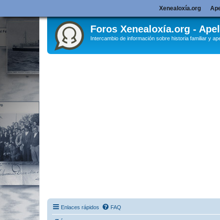
Xenealoxía.org
Ape
Foros Xenealoxía.org - Apel
Intercambio de información sobre historia familiar y ape
Enlaces rápidos
FAQ