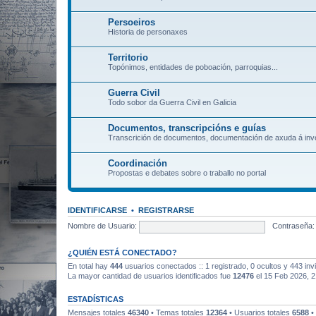
Persoeiros
Historia de personaxes
Territorio
Topónimos, entidades de poboación, parroquias...
Guerra Civil
Todo sobor da Guerra Civil en Galicia
Documentos, transcripcións e guías
Transcrición de documentos, documentación de axuda á inve
Coordinación
Propostas e debates sobre o traballo no portal
IDENTIFICARSE
•
REGISTRARSE
Nombre de Usuario:
Contraseña:
¿QUIÉN ESTÁ CONECTADO?
En total hay
444
usuarios conectados :: 1 registrado, 0 ocultos y 443 inv
La mayor cantidad de usuarios identificados fue
12476
el 15 Feb 2026, 2
ESTADÍSTICAS
Mensajes totales
46340
• Temas totales
12364
• Usuarios totales
6588
•