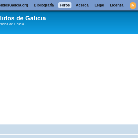
lidosGalicia.org
Bibliografía
Foros
Acerca
Legal
Licenza
lidos de Galicia
llidos de Galicia