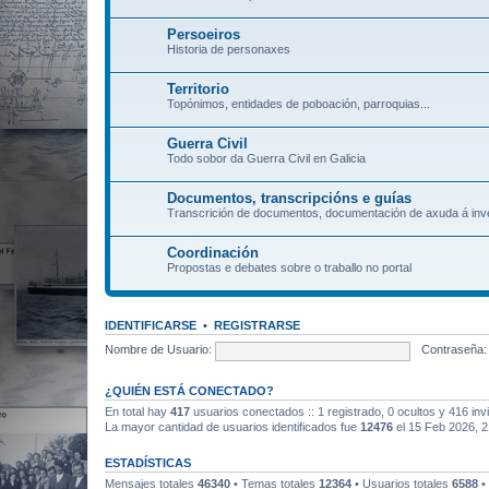
Persoeiros
Historia de personaxes
Territorio
Topónimos, entidades de poboación, parroquias...
Guerra Civil
Todo sobor da Guerra Civil en Galicia
Documentos, transcripcións e guías
Transcrición de documentos, documentación de axuda á inve
Coordinación
Propostas e debates sobre o traballo no portal
IDENTIFICARSE
•
REGISTRARSE
Nombre de Usuario:
Contraseña:
¿QUIÉN ESTÁ CONECTADO?
En total hay
417
usuarios conectados :: 1 registrado, 0 ocultos y 416 inv
La mayor cantidad de usuarios identificados fue
12476
el 15 Feb 2026, 2
ESTADÍSTICAS
Mensajes totales
46340
• Temas totales
12364
• Usuarios totales
6588
•