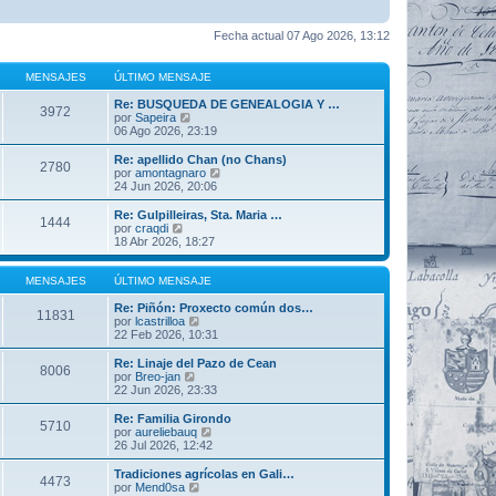
Fecha actual 07 Ago 2026, 13:12
MENSAJES
ÚLTIMO MENSAJE
Re: BUSQUEDA DE GENEALOGIA Y …
3972
V
por
Sapeira
e
06 Ago 2026, 23:19
r
ú
Re: apellido Chan (no Chans)
2780
l
V
por
amontagnaro
t
e
24 Jun 2026, 20:06
i
r
m
ú
Re: Gulpilleiras, Sta. Maria …
1444
o
l
V
por
craqdi
m
t
e
18 Abr 2026, 18:27
e
i
r
n
m
ú
s
o
l
MENSAJES
ÚLTIMO MENSAJE
a
m
t
j
e
i
Re: Piñón: Proxecto común dos…
11831
e
n
m
V
por
lcastrilloa
s
o
e
22 Feb 2026, 10:31
a
m
r
j
e
ú
Re: Linaje del Pazo de Cean
8006
e
n
l
V
por
Breo-jan
s
t
e
22 Jun 2026, 23:33
a
i
r
j
m
ú
Re: Familia Girondo
5710
e
o
l
V
por
aureliebauq
m
t
e
26 Jul 2026, 12:42
e
i
r
n
m
ú
Tradiciones agrícolas en Gali…
s
4473
o
l
V
por
Mend0sa
a
m