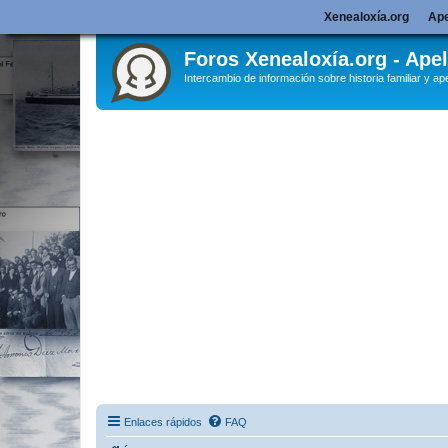
Xenealoxía.org
Ape
Foros Xenealoxía.org - Apel
Intercambio de información sobre historia familiar y ape
Enlaces rápidos
FAQ