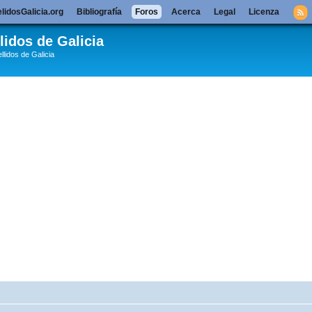
lidosGalicia.org
Bibliografía
Foros
Acerca
Legal
Licenza
lidos de Galicia
llidos de Galicia