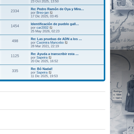
t
e
23 Oct 2025, 13:50
j
e
i
r
e
n
m
ú
Re: Pedro Ramón de Oya y Mira…
s
2334
o
l
V
por
Breo-jan
a
m
t
e
17 Dic 2025, 03:45
j
e
i
r
e
n
m
ú
Identificación de pueblo gall…
s
1454
o
l
V
por
car2002
a
m
t
e
25 May 2026, 02:23
j
e
i
r
e
n
m
ú
Re: Las pruebas de ADN a los …
s
498
o
l
V
por
Casimira Mancebo
a
m
t
e
28 Mar 2021, 22:19
j
e
i
r
e
n
m
ú
Re: Ayuda a transcribir esta …
s
1125
o
l
V
por
Sapeira
a
m
t
e
20 Dic 2025, 16:52
j
e
i
r
e
n
m
ú
Re: Bó Nadal!
s
335
o
l
V
por
Sapeira
a
m
t
e
11 Dic 2025, 19:53
j
e
i
r
e
n
m
ú
s
o
l
a
m
t
j
e
i
e
n
m
s
o
a
m
j
e
e
n
s
a
j
e