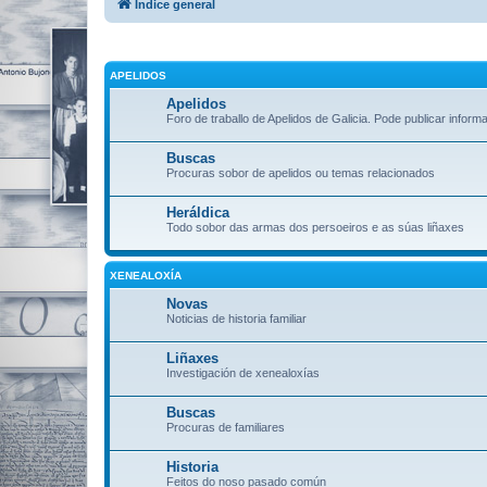
Índice general
APELIDOS
Apelidos
Foro de traballo de Apelidos de Galicia. Pode publicar inform
Buscas
Procuras sobor de apelidos ou temas relacionados
Heráldica
Todo sobor das armas dos persoeiros e as súas liñaxes
XENEALOXÍA
Novas
Noticias de historia familiar
Liñaxes
Investigación de xenealoxías
Buscas
Procuras de familiares
Historia
Feitos do noso pasado común