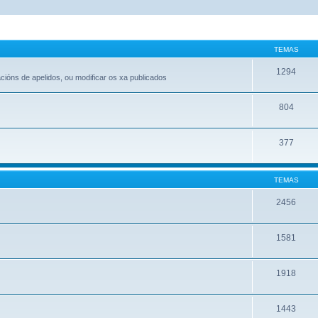
TEMAS
1294
acións de apelidos, ou modificar os xa publicados
804
377
TEMAS
2456
1581
1918
1443