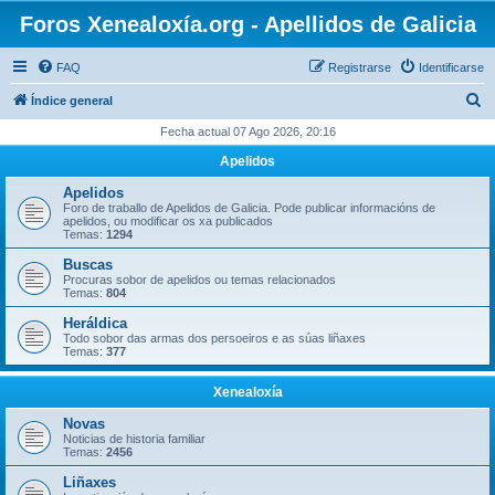
Foros Xenealoxía.org - Apellidos de Galicia
FAQ
Registrarse
Identificarse
B
Índice general
u
Fecha actual 07 Ago 2026, 20:16
s
Apelidos
c
Apelidos
a
Foro de traballo de Apelidos de Galicia. Pode publicar informacións de
apelidos, ou modificar os xa publicados
r
Temas:
1294
Buscas
Procuras sobor de apelidos ou temas relacionados
Temas:
804
Heráldica
Todo sobor das armas dos persoeiros e as súas liñaxes
Temas:
377
Xenealoxía
Novas
Noticias de historia familiar
Temas:
2456
Liñaxes