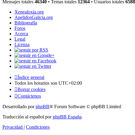
Mensajes totales
46340
• Temas totales
12364
• Usuarios totales
6588
Xenealoxía.org
ApelidosGalicia.org
Bibliografía
Foros
Acerca
Legal
Licenza
Índice general
Todos los horarios son
UTC+02:00
Borrar cookies
Contáctenos
Desarrollado por
phpBB
® Forum Software © phpBB Limited
Traducción al español por
phpBB España
Privacidad
|
Condiciones