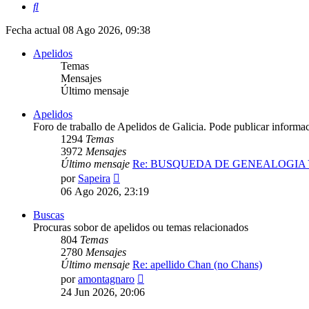
Buscar
Fecha actual 08 Ago 2026, 09:38
Apelidos
Temas
Mensajes
Último mensaje
Apelidos
Foro de traballo de Apelidos de Galicia. Pode publicar informa
1294
Temas
3972
Mensajes
Último mensaje
Re: BUSQUEDA DE GENEALOGIA
Ver
por
Sapeira
último
06 Ago 2026, 23:19
mensaje
Buscas
Procuras sobor de apelidos ou temas relacionados
804
Temas
2780
Mensajes
Último mensaje
Re: apellido Chan (no Chans)
Ver
por
amontagnaro
último
24 Jun 2026, 20:06
mensaje