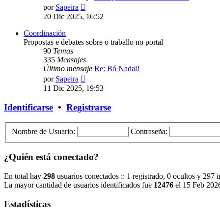
Ver
por
Sapeira
último
20 Dic 2025, 16:52
mensaje
Coordinación
Propostas e debates sobre o traballo no portal
90
Temas
335
Mensajes
Último mensaje
Re: Bó Nadal!
Ver
por
Sapeira
último
11 Dic 2025, 19:53
mensaje
Identificarse
•
Registrarse
Nombre de Usuario:
Contraseña:
¿Quién está conectado?
En total hay
298
usuarios conectados :: 1 registrado, 0 ocultos y 297 
La mayor cantidad de usuarios identificados fue
12476
el 15 Feb 202
Estadísticas