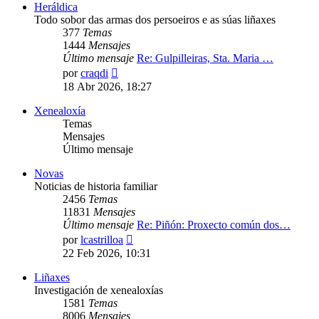
Heráldica
Todo sobor das armas dos persoeiros e as súas liñaxes
377
Temas
1444
Mensajes
Último mensaje
Re: Gulpilleiras, Sta. Maria …
Ver
por
craqdi
último
18 Abr 2026, 18:27
mensaje
Xenealoxía
Temas
Mensajes
Último mensaje
Novas
Noticias de historia familiar
2456
Temas
11831
Mensajes
Último mensaje
Re: Piñón: Proxecto común dos…
Ver
por
lcastrilloa
último
22 Feb 2026, 10:31
mensaje
Liñaxes
Investigación de xenealoxías
1581
Temas
8006
Mensajes