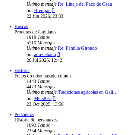
Último mensaje
Re: Linaje del Pazo de Cean
Ver
por
Breo-jan
último
22 Jun 2026, 23:33
mensaje
Buscas
Procuras de familiares
1918
Temas
5710
Mensajes
Último mensaje
Re: Familia Girondo
Ver
por
aureliebauq
último
26 Jul 2026, 12:42
mensaje
Historia
Feitos do noso pasado común
1443
Temas
4473
Mensajes
Último mensaje
Tradiciones agrícolas en Gali…
Ver
por
Mend0sa
último
23 Oct 2025, 13:50
mensaje
Persoeiros
Historia de personaxes
1092
Temas
2334
Mensajes