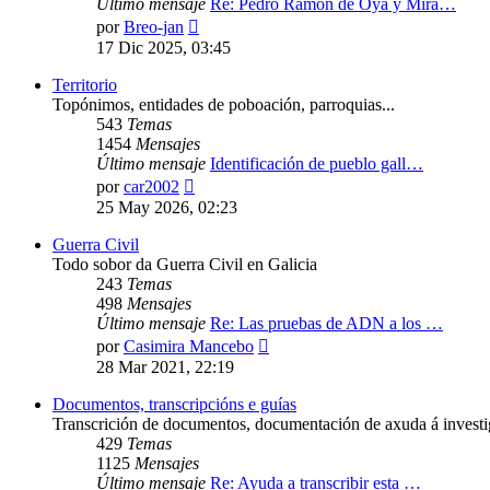
Último mensaje
Re: Pedro Ramón de Oya y Mira…
Ver
por
Breo-jan
último
17 Dic 2025, 03:45
mensaje
Territorio
Topónimos, entidades de poboación, parroquias...
543
Temas
1454
Mensajes
Último mensaje
Identificación de pueblo gall…
Ver
por
car2002
último
25 May 2026, 02:23
mensaje
Guerra Civil
Todo sobor da Guerra Civil en Galicia
243
Temas
498
Mensajes
Último mensaje
Re: Las pruebas de ADN a los …
Ver
por
Casimira Mancebo
último
28 Mar 2021, 22:19
mensaje
Documentos, transcripcións e guías
Transcrición de documentos, documentación de axuda á investig
429
Temas
1125
Mensajes
Último mensaje
Re: Ayuda a transcribir esta …