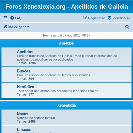
Foros Xenealoxía.org - Apellidos de Galicia
FAQ
Registrarse
Identificarse
B
Índice general
u
Fecha actual 07 Ago 2026, 06:17
s
Apelidos
c
Apelidos
a
Foro de traballo de Apelidos de Galicia. Pode publicar informacións de
apelidos, ou modificar os xa publicados
r
Temas:
1294
Buscas
Procuras sobor de apelidos ou temas relacionados
Temas:
804
Heráldica
Todo sobor das armas dos persoeiros e as súas liñaxes
Temas:
377
Xenealoxía
Novas
Noticias de historia familiar
Temas:
2456
Liñaxes