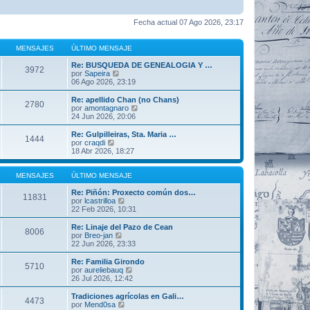
Fecha actual 07 Ago 2026, 23:17
MENSAJES
ÚLTIMO MENSAJE
Re: BUSQUEDA DE GENEALOGIA Y …
3972
V
por
Sapeira
e
06 Ago 2026, 23:19
r
ú
Re: apellido Chan (no Chans)
2780
l
V
por
amontagnaro
t
e
24 Jun 2026, 20:06
i
r
m
ú
Re: Gulpilleiras, Sta. Maria …
1444
o
l
V
por
craqdi
m
t
e
18 Abr 2026, 18:27
e
i
r
n
m
ú
s
o
l
MENSAJES
ÚLTIMO MENSAJE
a
m
t
j
e
i
Re: Piñón: Proxecto común dos…
11831
e
n
m
V
por
lcastrilloa
s
o
e
22 Feb 2026, 10:31
a
m
r
j
e
ú
Re: Linaje del Pazo de Cean
8006
e
n
l
V
por
Breo-jan
s
t
e
22 Jun 2026, 23:33
a
i
r
j
m
ú
Re: Familia Girondo
5710
e
o
l
V
por
aureliebauq
m
t
e
26 Jul 2026, 12:42
e
i
r
n
m
ú
Tradiciones agrícolas en Gali…
s
4473
o
l
V
por
Mend0sa
a
m