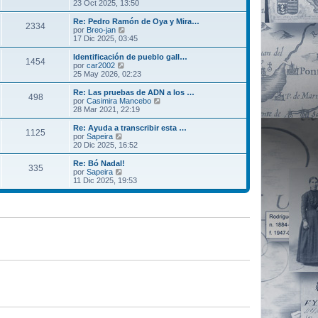
t
e
23 Oct 2025, 13:50
j
e
i
r
e
n
m
ú
Re: Pedro Ramón de Oya y Mira…
s
2334
o
l
V
por
Breo-jan
a
m
t
e
17 Dic 2025, 03:45
j
e
i
r
e
n
m
ú
Identificación de pueblo gall…
s
1454
o
l
V
por
car2002
a
m
t
e
25 May 2026, 02:23
j
e
i
r
e
n
m
ú
Re: Las pruebas de ADN a los …
s
498
o
l
V
por
Casimira Mancebo
a
m
t
e
28 Mar 2021, 22:19
j
e
i
r
e
n
m
ú
Re: Ayuda a transcribir esta …
s
1125
o
l
V
por
Sapeira
a
m
t
e
20 Dic 2025, 16:52
j
e
i
r
e
n
m
ú
Re: Bó Nadal!
s
335
o
l
V
por
Sapeira
a
m
t
e
11 Dic 2025, 19:53
j
e
i
r
e
n
m
ú
s
o
l
a
m
t
j
e
i
e
n
m
s
o
a
m
j
e
e
n
s
a
j
e