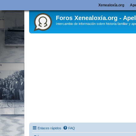
Xenealoxía.org
Ape
Foros Xenealoxía.org - Apel
Intercambio de información sobre historia familiar y ape
Enlaces rápidos
FAQ