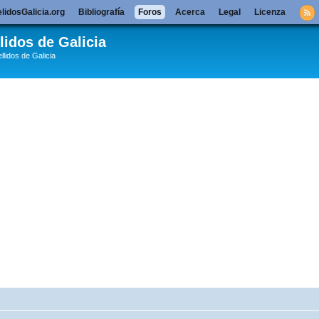
lidosGalicia.org
Bibliografía
Foros
Acerca
Legal
Licenza
lidos de Galicia
llidos de Galicia