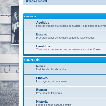
Índice general
APELIDOS
Apelidos
Foro de traballo de Apelidos de Galicia. Pode publicar inform
Buscas
Procuras sobor de apelidos ou temas relacionados
Heráldica
Todo sobor das armas dos persoeiros e as súas liñaxes
XENEALOXÍA
Novas
Noticias de historia familiar
Liñaxes
Investigación de xenealoxías
Buscas
Procuras de familiares
Historia
Feitos do noso pasado común