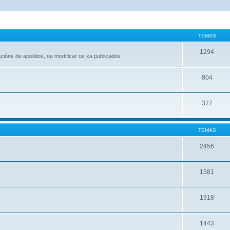
TEMAS
1294
acións de apelidos, ou modificar os xa publicados
804
377
TEMAS
2456
1581
1918
1443