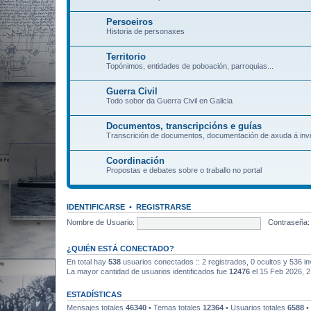
Persoeiros
Historia de personaxes
Territorio
Topónimos, entidades de poboación, parroquias...
Guerra Civil
Todo sobor da Guerra Civil en Galicia
Documentos, transcripcións e guías
Transcrición de documentos, documentación de axuda á inve
Coordinación
Propostas e debates sobre o traballo no portal
IDENTIFICARSE
•
REGISTRARSE
Nombre de Usuario:
Contraseña:
¿QUIÉN ESTÁ CONECTADO?
En total hay
538
usuarios conectados :: 2 registrados, 0 ocultos y 536 in
La mayor cantidad de usuarios identificados fue
12476
el 15 Feb 2026, 2
ESTADÍSTICAS
Mensajes totales
46340
• Temas totales
12364
• Usuarios totales
6588
•