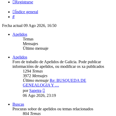
Registrarse
Índice general
Buscar
Fecha actual 09 Ago 2026, 16:50
Apelidos
Temas
Mensajes
Último mensaje
Apelidos
Foro de traballo de Apelidos de Galicia. Pode publicar
informacións de apelidos, ou modificar os xa publicados
1294
Temas
3972
Mensajes
Último mensaje
Re: BUSQUEDA DE
GENEALOGIA Y …
Ver
por
Sapeira
último
06 Ago 2026, 23:19
mensaje
Buscas
Procuras sobor de apelidos ou temas relacionados
804
Temas