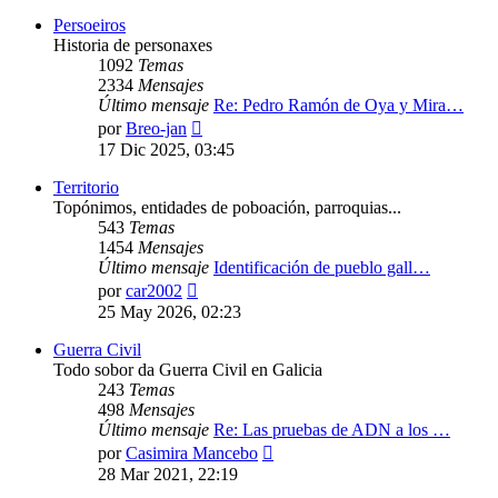
mensaje
Persoeiros
Historia de personaxes
1092
Temas
2334
Mensajes
Último mensaje
Re: Pedro Ramón de Oya y Mira…
Ver
por
Breo-jan
último
17 Dic 2025, 03:45
mensaje
Territorio
Topónimos, entidades de poboación, parroquias...
543
Temas
1454
Mensajes
Último mensaje
Identificación de pueblo gall…
Ver
por
car2002
último
25 May 2026, 02:23
mensaje
Guerra Civil
Todo sobor da Guerra Civil en Galicia
243
Temas
498
Mensajes
Último mensaje
Re: Las pruebas de ADN a los …
Ver
por
Casimira Mancebo
último
28 Mar 2021, 22:19
mensaje