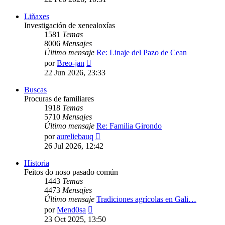
mensaje
Liñaxes
Investigación de xenealoxías
1581
Temas
8006
Mensajes
Último mensaje
Re: Linaje del Pazo de Cean
Ver
por
Breo-jan
último
22 Jun 2026, 23:33
mensaje
Buscas
Procuras de familiares
1918
Temas
5710
Mensajes
Último mensaje
Re: Familia Girondo
Ver
por
aureliebauq
último
26 Jul 2026, 12:42
mensaje
Historia
Feitos do noso pasado común
1443
Temas
4473
Mensajes
Último mensaje
Tradiciones agrícolas en Gali…
Ver
por
Mend0sa
último
23 Oct 2025, 13:50