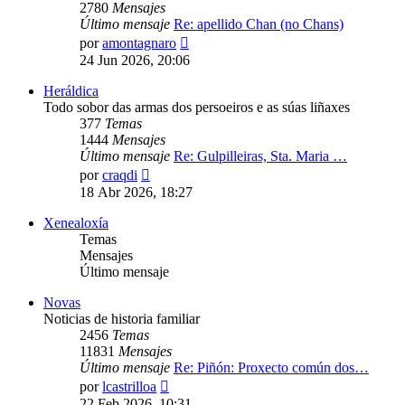
2780
Mensajes
Último mensaje
Re: apellido Chan (no Chans)
Ver
por
amontagnaro
último
24 Jun 2026, 20:06
mensaje
Heráldica
Todo sobor das armas dos persoeiros e as súas liñaxes
377
Temas
1444
Mensajes
Último mensaje
Re: Gulpilleiras, Sta. Maria …
Ver
por
craqdi
último
18 Abr 2026, 18:27
mensaje
Xenealoxía
Temas
Mensajes
Último mensaje
Novas
Noticias de historia familiar
2456
Temas
11831
Mensajes
Último mensaje
Re: Piñón: Proxecto común dos…
Ver
por
lcastrilloa
último
22 Feb 2026, 10:31