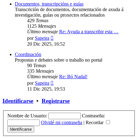
Documentos, transcripcións e guías
Transcrición de documentos, documentación de axuda á
investigación, guías ou proxectos relacionados
429
Temas
1125
Mensajes
Último mensaje
Re: Ayuda a transcribir esta …
Ver
por
Sapeira
último
20 Dic 2025, 16:52
mensaje
Coordinación
Propostas e debates sobre o traballo no portal
90
Temas
335
Mensajes
Último mensaje
Re: Bó Nadal!
Ver
por
Sapeira
último
11 Dic 2025, 19:53
mensaje
Identificarse
•
Registrarse
Nombre de Usuario:
Contraseña:
Olvidé mi contraseña
|
Recordar