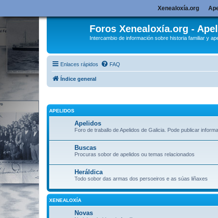
Xenealoxía.org
Ape
Foros Xenealoxía.org - Apel
Intercambio de información sobre historia familiar y ape
Enlaces rápidos
FAQ
Índice general
APELIDOS
Apelidos
Foro de traballo de Apelidos de Galicia. Pode publicar inform
Buscas
Procuras sobor de apelidos ou temas relacionados
Heráldica
Todo sobor das armas dos persoeiros e as súas liñaxes
XENEALOXÍA
Novas