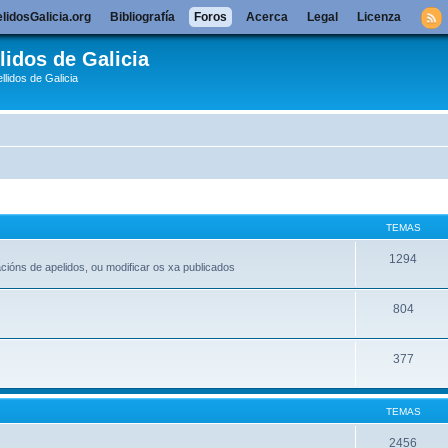
lidosGalicia.org
Bibliografía
Foros
Acerca
Legal
Licenza
lidos de Galicia
llidos de Galicia
TEMAS
1294
acións de apelidos, ou modificar os xa publicados
804
377
TEMAS
2456