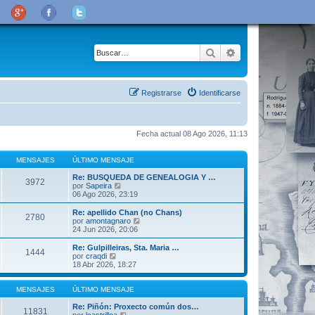
Buscar
Búsqueda avanza
Registrarse
Identificarse
Fecha actual 08 Ago 2026, 11:13
MENSAJES
ÚLTIMO MENSAJE
Re: BUSQUEDA DE GENEALOGIA Y …
3972
V
por
Sapeira
e
06 Ago 2026, 23:19
r
ú
Re: apellido Chan (no Chans)
2780
l
V
por
amontagnaro
t
e
24 Jun 2026, 20:06
i
r
m
ú
Re: Gulpilleiras, Sta. Maria …
1444
o
l
V
por
craqdi
m
t
e
18 Abr 2026, 18:27
e
i
r
n
m
ú
s
o
l
MENSAJES
ÚLTIMO MENSAJE
a
m
t
j
e
i
Re: Piñón: Proxecto común dos…
11831
e
n
m
V
por
lcastrilloa