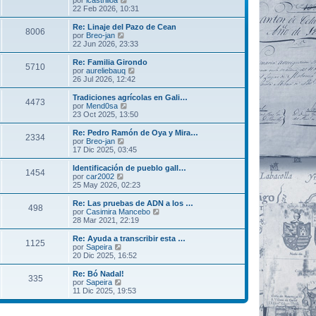
s
o
e
22 Feb 2026, 10:31
a
m
r
j
e
ú
Re: Linaje del Pazo de Cean
8006
e
n
l
V
por
Breo-jan
s
t
e
22 Jun 2026, 23:33
a
i
r
j
m
ú
Re: Familia Girondo
5710
e
o
l
V
por
aureliebauq
m
t
e
26 Jul 2026, 12:42
e
i
r
n
m
ú
Tradiciones agrícolas en Gali…
s
4473
o
l
V
por
Mend0sa
a
m
t
e
23 Oct 2025, 13:50
j
e
i
r
e
n
m
ú
Re: Pedro Ramón de Oya y Mira…
s
2334
o
l
V
por
Breo-jan
a
m
t
e
17 Dic 2025, 03:45
j
e
i
r
e
n
m
ú
Identificación de pueblo gall…
s
1454
o
l
V
por
car2002
a
m
t
e
25 May 2026, 02:23
j
e
i
r
e
n
m
ú
Re: Las pruebas de ADN a los …
s
498
o
l
V
por
Casimira Mancebo
a
m
t
e
28 Mar 2021, 22:19
j
e
i
r
e
n
m
ú
Re: Ayuda a transcribir esta …
s
1125
o
l
V
por
Sapeira
a
m
t
e
20 Dic 2025, 16:52
j
e
i
r
e
n
m
ú
Re: Bó Nadal!
s
335
o
l
V
por
Sapeira
a
m
t
e
11 Dic 2025, 19:53
j
e
i
r
e
n
m
ú
s
o
l