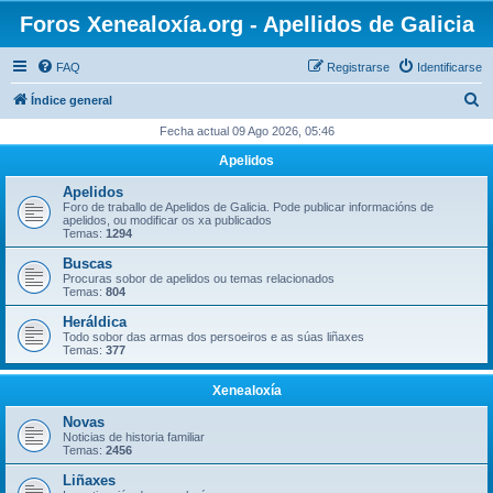
Foros Xenealoxía.org - Apellidos de Galicia
FAQ
Registrarse
Identificarse
B
Índice general
u
Fecha actual 09 Ago 2026, 05:46
s
Apelidos
c
Apelidos
a
Foro de traballo de Apelidos de Galicia. Pode publicar informacións de
apelidos, ou modificar os xa publicados
r
Temas:
1294
Buscas
Procuras sobor de apelidos ou temas relacionados
Temas:
804
Heráldica
Todo sobor das armas dos persoeiros e as súas liñaxes
Temas:
377
Xenealoxía
Novas
Noticias de historia familiar
Temas:
2456
Liñaxes