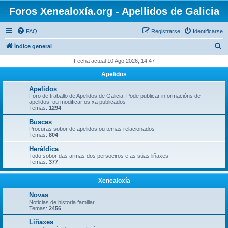
Foros Xenealoxía.org - Apellidos de Galicia
FAQ
Registrarse
Identificarse
B
Índice general
u
Fecha actual 10 Ago 2026, 14:47
s
Apelidos
c
Apelidos
a
Foro de traballo de Apelidos de Galicia. Pode publicar informacións de
apelidos, ou modificar os xa publicados
r
Temas:
1294
Buscas
Procuras sobor de apelidos ou temas relacionados
Temas:
804
Heráldica
Todo sobor das armas dos persoeiros e as súas liñaxes
Temas:
377
Xenealoxía
Novas
Noticias de historia familiar
Temas:
2456
Liñaxes