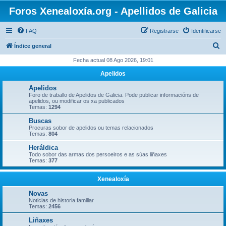
Foros Xenealoxía.org - Apellidos de Galicia
FAQ
Registrarse
Identificarse
B
Índice general
u
Fecha actual 08 Ago 2026, 19:01
s
Apelidos
c
Apelidos
a
Foro de traballo de Apelidos de Galicia. Pode publicar informacións de
apelidos, ou modificar os xa publicados
r
Temas:
1294
Buscas
Procuras sobor de apelidos ou temas relacionados
Temas:
804
Heráldica
Todo sobor das armas dos persoeiros e as súas liñaxes
Temas:
377
Xenealoxía
Novas
Noticias de historia familiar
Temas:
2456
Liñaxes