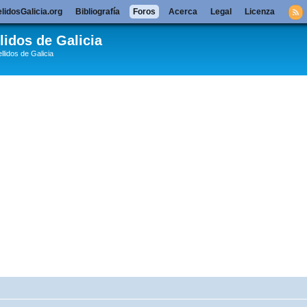
lidosGalicia.org
Bibliografía
Foros
Acerca
Legal
Licenza
lidos de Galicia
llidos de Galicia