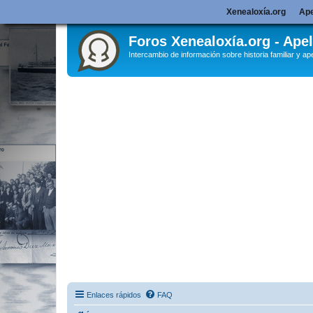
Xenealoxía.org
Ape
Foros Xenealoxía.org - Apel
Intercambio de información sobre historia familiar y ape
Enlaces rápidos
FAQ