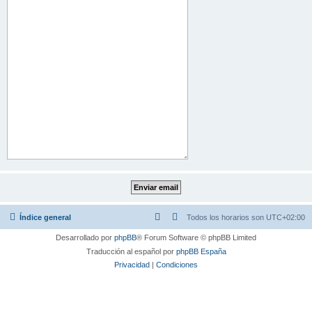
Índice general
Todos los horarios son
UTC+02:00
Desarrollado por
phpBB
® Forum Software © phpBB Limited
Traducción al español por
phpBB España
Privacidad
|
Condiciones