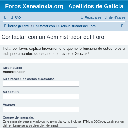
Foros Xenealoxía.org - Apellidos de Galicia
FAQ
Registrarse
Identificarse
B
Índice general
Contactar con un Administrador del Foro
u
Contactar con un Administrador del Foro
s
c
Hola! por favor, explice brevemente lo que no le funcione de estos foros e
indique su nombre de usuario si lo tuviese. Gracias!
a
r
Destinatario:
Administrador
Su dirección de correo electrónico:
Su nombre:
Asunto:
Cuerpo del mensaje:
Este mensaje será enviado como texto plano, no incluya HTML o BBCode. La dirección
del remitente será su dirección de email.