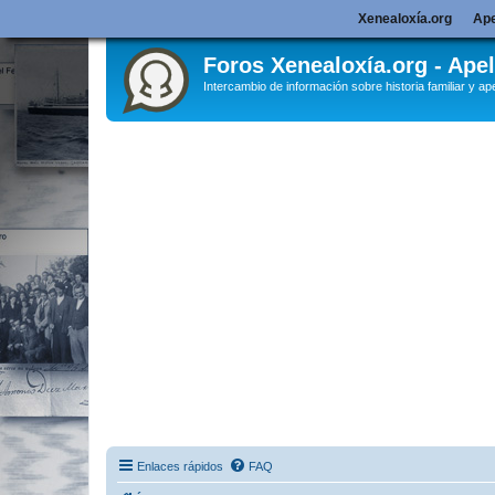
Xenealoxía.org
Ape
Foros Xenealoxía.org - Apel
Intercambio de información sobre historia familiar y ape
Enlaces rápidos
FAQ