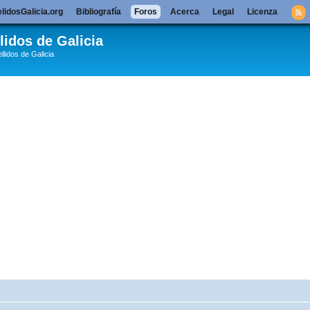
lidosGalicia.org
Bibliografía
Foros
Acerca
Legal
Licenza
lidos de Galicia
llidos de Galicia