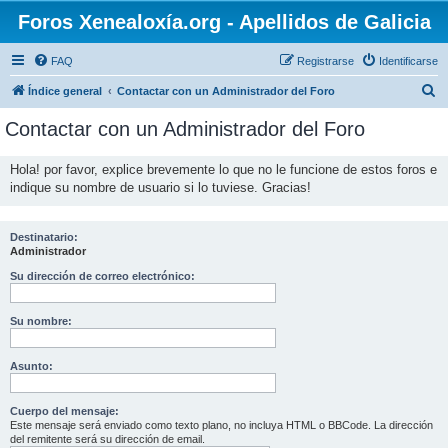
Foros Xenealoxía.org - Apellidos de Galicia
FAQ
Registrarse
Identificarse
B
Índice general
Contactar con un Administrador del Foro
u
Contactar con un Administrador del Foro
s
c
Hola! por favor, explice brevemente lo que no le funcione de estos foros e
indique su nombre de usuario si lo tuviese. Gracias!
a
r
Destinatario:
Administrador
Su dirección de correo electrónico:
Su nombre:
Asunto:
Cuerpo del mensaje:
Este mensaje será enviado como texto plano, no incluya HTML o BBCode. La dirección
del remitente será su dirección de email.