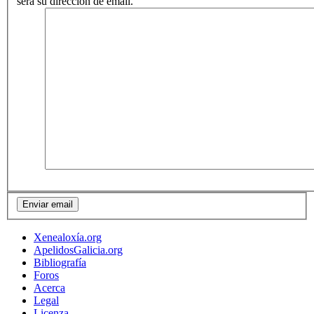
será su dirección de email.
Xenealoxía.org
ApelidosGalicia.org
Bibliografía
Foros
Acerca
Legal
Licenza