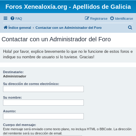
Foros Xenealoxía.org - Apellidos de Galicia
FAQ
Registrarse
Identificarse
B
Índice general
Contactar con un Administrador del Foro
u
Contactar con un Administrador del Foro
s
c
Hola! por favor, explice brevemente lo que no le funcione de estos foros e
indique su nombre de usuario si lo tuviese. Gracias!
a
r
Destinatario:
Administrador
Su dirección de correo electrónico:
Su nombre:
Asunto:
Cuerpo del mensaje:
Este mensaje será enviado como texto plano, no incluya HTML o BBCode. La dirección
del remitente será su dirección de email.