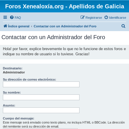
Foros Xenealoxía.org - Apellidos de Galicia
FAQ
Registrarse
Identificarse
B
Índice general
Contactar con un Administrador del Foro
u
Contactar con un Administrador del Foro
s
c
Hola! por favor, explice brevemente lo que no le funcione de estos foros e
indique su nombre de usuario si lo tuviese. Gracias!
a
r
Destinatario:
Administrador
Su dirección de correo electrónico:
Su nombre:
Asunto:
Cuerpo del mensaje:
Este mensaje será enviado como texto plano, no incluya HTML o BBCode. La dirección
del remitente será su dirección de email.