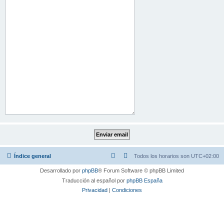
Índice general
Todos los horarios son
UTC+02:00
Desarrollado por
phpBB
® Forum Software © phpBB Limited
Traducción al español por
phpBB España
Privacidad
|
Condiciones