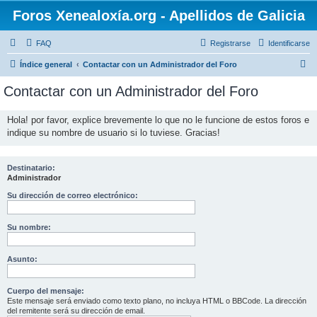
Foros Xenealoxía.org - Apellidos de Galicia
FAQ
Registrarse
Identificarse
B
Índice general
Contactar con un Administrador del Foro
u
Contactar con un Administrador del Foro
s
c
Hola! por favor, explice brevemente lo que no le funcione de estos foros e
indique su nombre de usuario si lo tuviese. Gracias!
a
r
Destinatario:
Administrador
Su dirección de correo electrónico:
Su nombre:
Asunto:
Cuerpo del mensaje:
Este mensaje será enviado como texto plano, no incluya HTML o BBCode. La dirección
del remitente será su dirección de email.